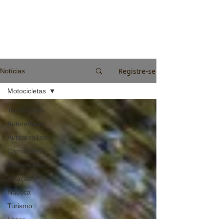
Registre-se
Notícias
Motocicletas
Todos posts
Automóveis
Automobilismo
Caminhões
Motocicletas
Aviação
Náutica
Turismo