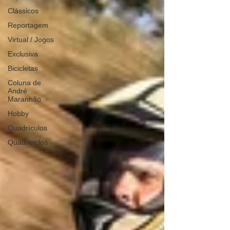
Clássicos
Reportagem
Virtual / Jogos
Exclusiva
Bicicletas
Coluna de
André
Maranhão
Hobby
Quadrículos
Quadriciclos