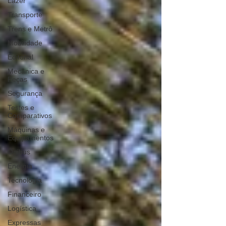
Lazer
Transporte
Trens e Metrô
Mobilidade
Editorial
Mecânica e
Peças
Segurança
Testes e
Comparativos
Máquinas e
Equipamentos
Ônibus
Energia
Tecnologia
Financeiro
Logística
Expressas