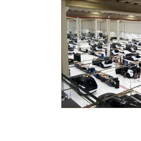
Náutica
Turismo
Lazer
Mecânica e Peças
Segurança
Ônibus
Energia
Tecnolog
Reportagem
Virtual / Jogos
Hobby
Quadrículos