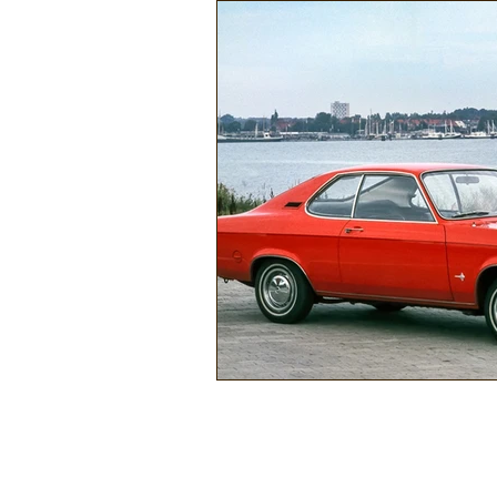
Náutica
Turismo
Lazer
Mecânica e Peças
Segurança
Ônibus
Energia
Tecnolog
Reportagem
Virtual / Jogos
Hobby
Quadrículos