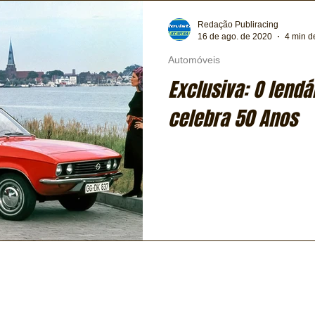
Transporte
Trens e Metrô
Mobilidade
Editorial
Redação Publiracing
16 de ago. de 2020
4 min de
Automóveis
Testes e Comparativos
Máquinas e Equipamentos
Exclusiva: O lendá
celebra 50 Anos
ia
Financeiro
Logística
Expressas
Clássicos
Exclusiva
Bicicletas
Coluna de André Maranhão