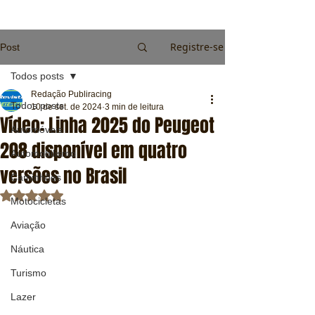
Registre-se
Post
Todos posts
Redação Publiracing
Todos posts
10 de set. de 2024
3 min de leitura
Vídeo: Linha 2025 do Peugeot
Automóveis
208 disponível em quatro
Automobilismo
versões no Brasil
Caminhões
Avaliado com NaN de 5 estrelas.
Motocicletas
Aviação
Náutica
Turismo
Lazer