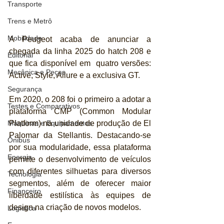
Transporte
Trens e Metrô
Mobilidade
A Peugeot acaba de anunciar a 
chegada da linha 2025 do hatch 208 e 
Editorial
que fica disponível em  quatro versões: 
Mecânica e Peças
Active, Style, Allure e a exclusiva GT.
Segurança
Em 2020, o 208 foi o primeiro a adotar a 
Testes e Comparativos
plataforma CMP (Common Modular 
Platform) na unidade de produção de El 
Máquinas e Equipamentos
Palomar da Stellantis. Destacando-se 
Ônibus
por sua modularidade, essa plataforma 
Energia
permite o desenvolvimento de veículos 
com diferentes silhuetas para diversos 
Tecnologia
segmentos, além de oferecer maior 
Financeiro
liberdade estilística às equipes de 
design na criação de novos modelos.
Logística