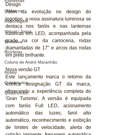
Expressas
Design
Clássicos
Além da evolução no design do 
logotipo, a nova assinatura luminosa se 
Reportagem
destaca nos faróis e nas lanternas 
Virtual / Jogos
traseiras em LED, acompanhada pela 
grade na cor da carroceria, rodas 
Exclusiva
diamantadas de 17” e arcos das rodas 
Bicicletas
em preto brilhante.
Coluna de André Maranhão
Nova versão GT
Hobby
Este lançamento marca o retorno da 
Quadrículos
icônica designação GT da marca, 
oferecendo a experiência completa do 
Quadriciclos
'Gran Turismo'. A versão é equipada 
com faróis Full LED, acionamento 
automático das luzes, farol alto 
automático, reconhecimento e exibição 
de limites de velocidade, alerta de 
colisão iminente, frenagem automática 