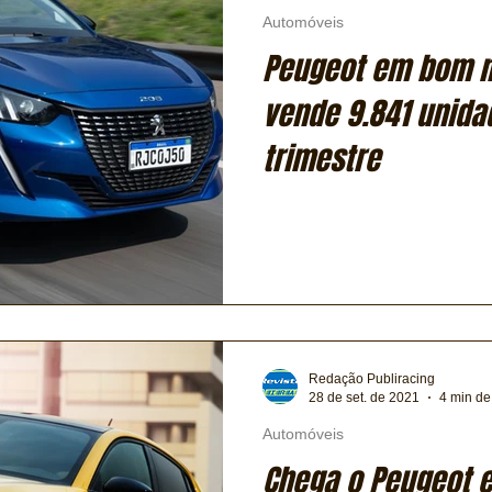
Automóveis
Peugeot em bom m
vende 9.841 unida
trimestre
Redação Publiracing
28 de set. de 2021
4 min de 
Automóveis
Chega o Peugeot e