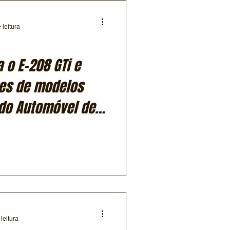
 leitura
 o E-208 GTi e
ves de modelos
 do Automóvel de
leitura