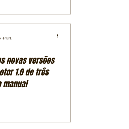
 leitura
as novas versões
tor 1.0 de três
o manual