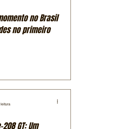
omento no Brasil
des no primeiro
leitura
-208 GT: Um