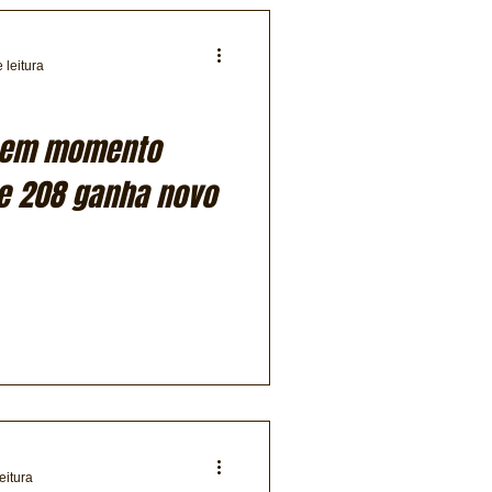
 leitura
a em momento
 e 208 ganha novo
eitura