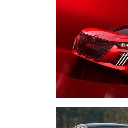
Náutica
Turismo
Lazer
Mecânica e Peças
Segurança
Ônibus
Energia
Tecnolog
Reportagem
Virtual / Jogos
Hobby
Quadrículos