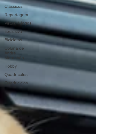
Clássicos
Reportagem
Virtual / Jogos
Exclusiva
Bicicletas
Coluna de
André
Maranhão
Hobby
Quadrículos
Quadriciclos