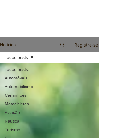
Registre-se
Notícias
Todos posts
Todos posts
Automóveis
Automobilismo
Caminhões
Motocicletas
Aviação
Náutica
Turismo