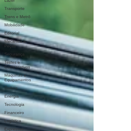
Lazer
Transporte
Trens e Metrô
Mobilidade
Editorial
Mecânica e
Peças
Segurança
Testes e
Comparativos
Máquinas e
Equipamentos
Ônibus
Energia
Tecnologia
Financeiro
Logística
Expressas