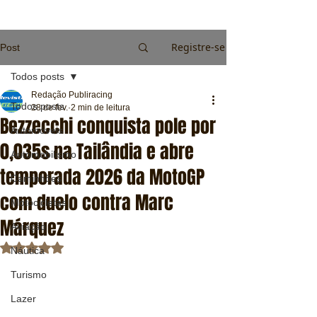
Registre-se
Post
Todos posts
Redação Publiracing
Todos posts
28 de fev.
2 min de leitura
Bezzecchi conquista pole por
Automóveis
0,035s na Tailândia e abre
Automobilismo
temporada 2026 da MotoGP
Caminhões
com duelo contra Marc
Motocicletas
Márquez
Aviação
Avaliado com NaN de 5 estrelas.
Náutica
Turismo
Lazer