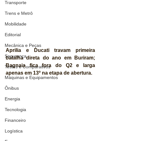
Transporte
Trens e Metrô
Mobilidade
Editorial
Mecânica e Peças
Aprilia e Ducati travam primeira 
Segurança
batalha direta do ano em Buriram; 
Bagnaia fica fora do Q2 e larga 
Testes e Comparativos
apenas em 13º na etapa de abertura.
Máquinas e Equipamentos
Ônibus
Energia
Tecnologia
Financeiro
Logística