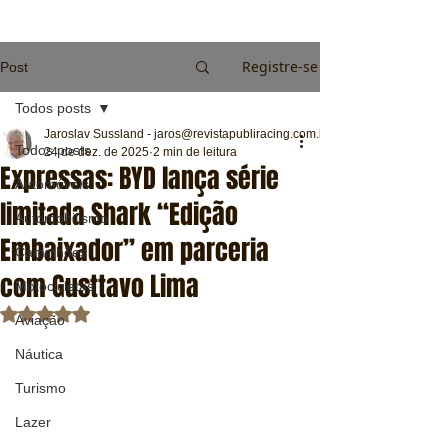
Registre-se
Post
Todos posts
Jaroslav Sussland - jaros@revistapubliracing.com.br
Todos posts
24 de dez. de 2025
2 min de leitura
Expressas: BYD lança série
Automóveis
limitada Shark “Edição
Automobilismo
Embaixador” em parceria
Caminhões
com Gusttavo Lima
Motocicletas
Avaliado com NaN de 5 estrelas.
Aviação
Náutica
Turismo
Lazer