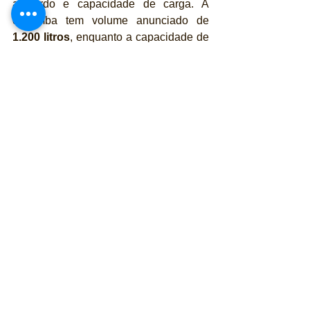
a bordo e capacidade de carga. A 
caçamba tem volume anunciado de 
1.200 litros
, enquanto a capacidade de 
reboque atinge 
2.500 kg
, números 
alinhados ao padrão das picapes 
médias-grandes disponíveis no Brasil.
A série limitada Edição Embaixador 
mantém estas especificações, 
funcionando como vitrine para a 
entrada definitiva da BYD num mercado 
tradicionalmente resistente a novos 
entrantes, sobretudo quando 
associados à eletrificação.
👉 
A Revista Publiracing acredita em 
jornalismo isento, relevante e de 
qualidade. Se também valoriza 