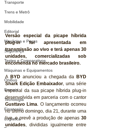
Transporte
Trens e Metrô
Mobilidade
Editorial
Versão especial da picape híbrida 
Mecânica e Peças
plug-in foi apresentada em 
transmissão ao vivo e terá apenas 30 
Segurança
unidades, comercializadas sob 
Testes e Comparativos
encomenda no mercado brasileiro.
Máquinas e Equipamentos
A 
BYD
 anunciou a chegada da 
BYD 
Ônibus
Shark Edição Embaixador
, uma série 
Energia
especial da sua picape híbrida plug-in 
desenvolvida em parceria com o cantor 
Tecnologia
Gusttavo Lima
. O lançamento ocorreu 
Financeiro
no último domingo, dia 21, durante uma 
live, e prevê a produção de apenas 
30 
Logística
unidades
, divididas igualmente entre 