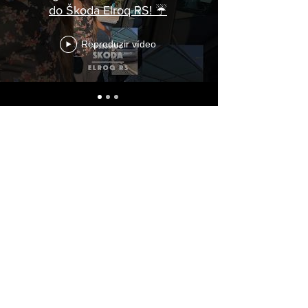
do Škoda Elroq RS! ☔
Reproduzir vídeo