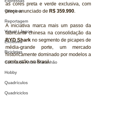
Expressas
as cores preta e verde exclusiva, com 
preço anunciado de 
R$ 359.990
.
Clássicos
Reportagem
A iniciativa marca mais um passo da 
Virtual / Jogos
fabricante chinesa na consolidação da 
BYD Shark
 no segmento de picapes de 
Exclusiva
média-grande porte, um mercado 
Bicicletas
historicamente dominado por modelos a 
combustão no Brasil.
Coluna de André Maranhão
Hobby
Quadrículos
Quadriciclos