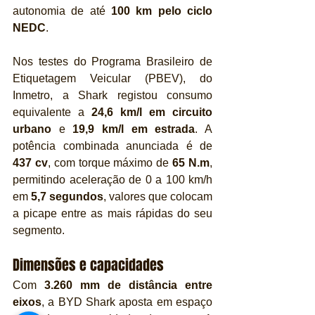
autonomia de até 
100 km pelo ciclo 
NEDC
.
Nos testes do Programa Brasileiro de 
Etiquetagem Veicular (PBEV), do 
Inmetro, a Shark registou consumo 
equivalente a 
24,6 km/l em circuito 
urbano
 e 
19,9 km/l em estrada
. A 
potência combinada anunciada é de 
437 cv
, com torque máximo de 
65 N.m
, 
permitindo aceleração de 0 a 100 km/h 
em 
5,7 segundos
, valores que colocam 
a picape entre as mais rápidas do seu 
segmento.
Dimensões e capacidades
Com 
3.260 mm de distância entre 
eixos
, a BYD Shark aposta em espaço 