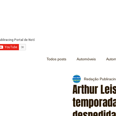
Todos posts
Automóveis
Autom
Redação Publiraci
Náutica
Turismo
Lazer
Arthur Lei
temporada
Mecânica e Peças
Segurança
despedida