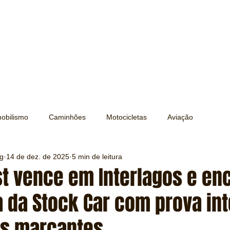
obilismo
Caminhões
Motocicletas
Aviação
ng
14 de dez. de 2025
5 min de leitura
Transporte
Trens e Metrô
Mobilidade
Editorial
st vence em Interlagos e en
 da Stock Car com prova in
Testes e Comparativos
Máquinas e Equipamentos
s marcantes