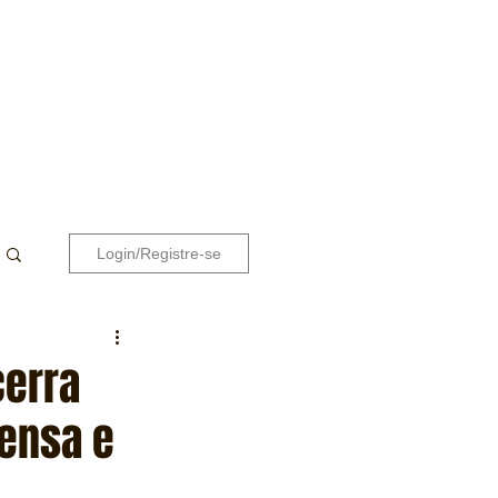
Login/Registre-se
cerra
tensa e