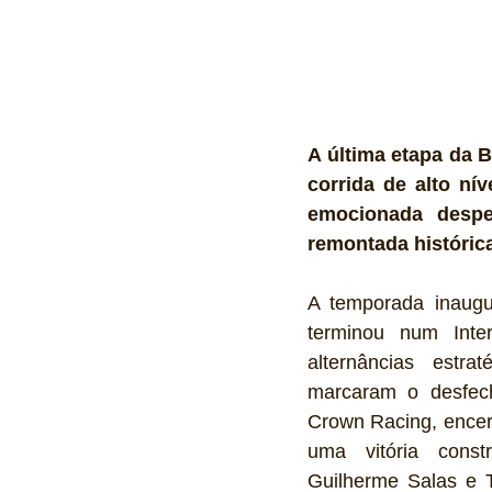
A última etapa da 
corrida de alto nív
emocionada despe
remontada históric
A temporada inaugu
terminou num Inter
alternâncias estra
marcaram o desfech
Crown Racing, encer
uma vitória const
Guilherme Salas e 