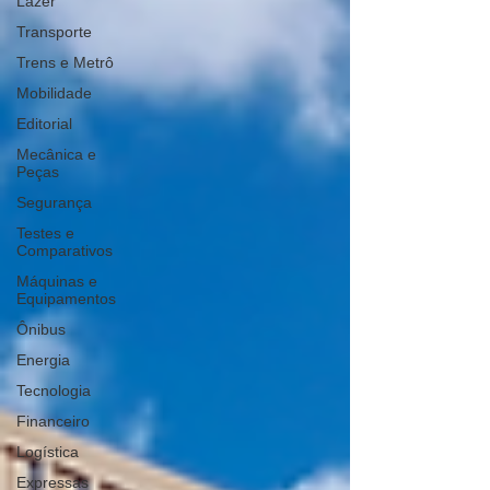
Lazer
Transporte
Trens e Metrô
Mobilidade
Editorial
Mecânica e
Peças
Segurança
Testes e
Comparativos
Máquinas e
Equipamentos
Ônibus
Energia
Tecnologia
Financeiro
Logística
Expressas