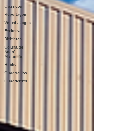
Clássicos
Reportagem
Virtual / Jogos
Exclusiva
Bicicletas
Coluna de
André
Maranhão
Hobby
Quadrículos
Quadriciclos