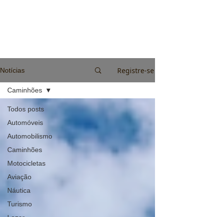
Registre-se
Notícias
Caminhões
Todos posts
Automóveis
Automobilismo
Caminhões
Motocicletas
Aviação
Náutica
Turismo