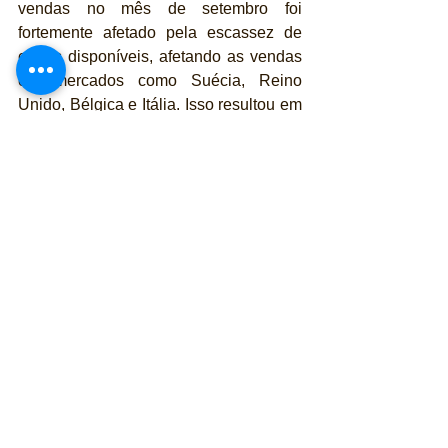
vendas no mês de setembro foi 
fortemente afetado pela escassez de 
carros disponíveis, afetando as vendas 
em mercados como Suécia, Reino 
Unido, Bélgica e Itália. Isso resultou em 
uma queda para 18.089 carros 
vendidos, um declínio de 41,5 por cento 
em comparação com o mesmo período 
do ano passado.
Já na China as vendas atingiram 
132.610 carros nos primeiros nove 
meses do ano, um aumento de 17,1 por 
cento em comparação com o mesmo 
período do ano passado. Em setembro, 
foram vendidos 9.696 carros, uma 
queda de 43,9 por cento em relação ao 
mesmo período do ano passado.