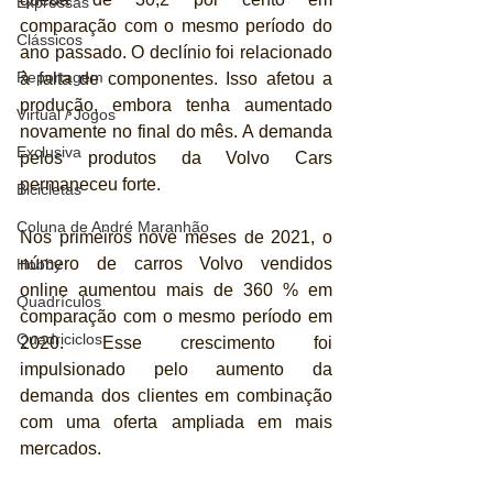
Expressas
comparação com o mesmo período do 
Clássicos
ano passado. O declínio foi relacionado 
Reportagem
à falta de componentes. Isso afetou a 
produção, embora tenha aumentado 
Virtual / Jogos
novamente no final do mês. A demanda 
Exclusiva
pelos produtos da Volvo Cars 
permaneceu forte.
Bicicletas
Coluna de André Maranhão
Nos primeiros nove meses de 2021, o 
número de carros Volvo vendidos 
Hobby
online aumentou mais de 360 % em 
Quadrículos
comparação com o mesmo período em 
Quadriciclos
2020. Esse crescimento foi 
impulsionado pelo aumento da 
demanda dos clientes em combinação 
com uma oferta ampliada em mais 
mercados.