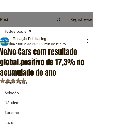
Registre-se
Post
Todos posts
Redação Publiracing
Todos posts
4 de out. de 2021
2 min de leitura
Volvo Cars com resultado
Automóveis
global positivo de 17,3% no
Automobilismo
acumulado do ano
Caminhões
Avaliado com NaN de 5 estrelas.
Motocicletas
Aviação
Náutica
Turismo
Lazer