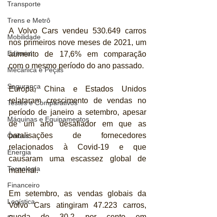
Transporte
Trens e Metrô
A Volvo Cars vendeu 530.649 carros 
Mobilidade
nos primeiros nove meses de 2021, um 
Editorial
aumento de 17,6% em comparação 
com o mesmo período do ano passado.
Mecânica e Peças
Segurança
Europa, China e Estados Unidos 
relataram crescimento de vendas no 
Testes e Comparativos
período de janeiro a setembro, apesar 
Máquinas e Equipamentos
de um ano desafiador em que as 
paralisações de fornecedores 
Ônibus
relacionados à Covid-19 e que 
Energia
causaram uma escassez global de 
Tecnologia
material.
Financeiro
Em setembro, as vendas globais da 
Logística
Volvo Cars atingiram 47.223 carros, 
queda de 30,2 por cento em 