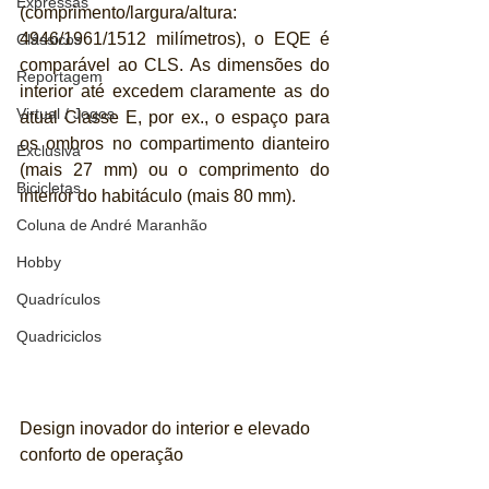
Expressas
(comprimento/largura/altura: 
4946/1961/1512 milímetros), o EQE é 
Clássicos
comparável ao CLS. As dimensões do 
Reportagem
interior até excedem claramente as do 
Virtual / Jogos
atual Classe E, por ex., o espaço para 
os ombros no compartimento dianteiro 
Exclusiva
(mais 27 mm) ou o comprimento do 
Bicicletas
interior do habitáculo (mais 80 mm).
Coluna de André Maranhão
Hobby
Quadrículos
Quadriciclos
Design inovador do interior e elevado 
conforto de operação