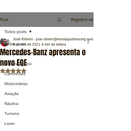
Registre-se
Post
Todos posts
José Ribeiro - jose.ribeiro@revistapubliracing.com.br
Todos posts
8 de set. de 2021
4 min de leitura
Mercedes-Banz apresenta o
Automóveis
novo EQE
Automobilismo
Avaliado com NaN de 5 estrelas.
Caminhões
Motocicletas
Aviação
Náutica
Turismo
Lazer