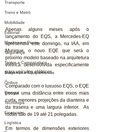
Transporte
Trens e Metrô
Mobilidade
Apenas alguns meses após o 
Editorial
lançamento do EQS, a Mercedes-EQ 
Mecânica e Peças
apresentou este domingo, na IAA, em 
Munique, o novo EQE que será o 
Segurança
próximo modelo baseado na arquitetura 
Testes e Comparativos
elétrica desenvolvida especificamente 
para veículos elétricos.
Máquinas e Equipamentos
Ônibus
Comparado com o luxuoso EQS, o EQE 
Energia
possui uma distância entre eixos mais 
curta, menores projeções da dianteira e 
Tecnologia
da traseira e uma largura inferior.  As 
Financeiro
rodas são de 19 até 21 polegadas.
Logística
Em termos de dimensões exteriores 