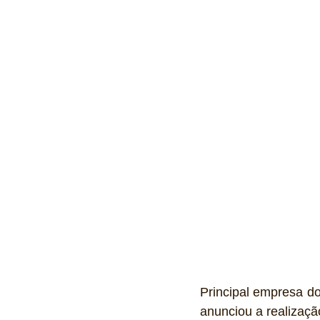
Ônibus
Energia
Tecnolo
Reportagem
Virtual / Jogos
Hobby
Quadrículos
Principal empresa do
anunciou a realização