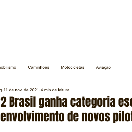
obilismo
Caminhões
Motocicletas
Aviação
ng
11 de nov. de 2021
4 min de leitura
Transporte
Trens e Metrô
Mobilidade
Editorial
2 Brasil ganha categoria es
senvolvimento de novos pilo
Testes e Comparativos
Máquinas e Equipamentos
e 5 estrelas.