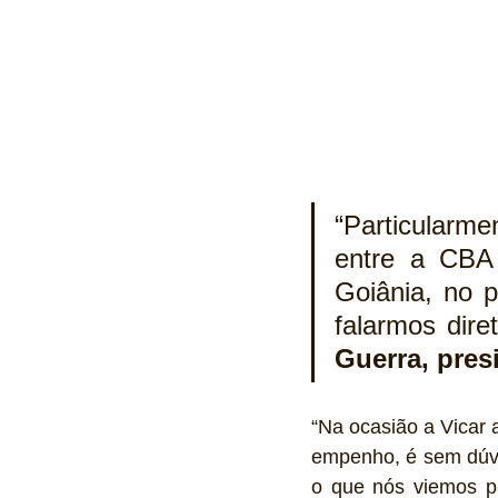
“Particularme
entre a CBA 
Goiânia, no p
falarmos dire
Guerra, pres
“Na ocasião a Vicar 
empenho, é sem dúvi
o que nós viemos pa