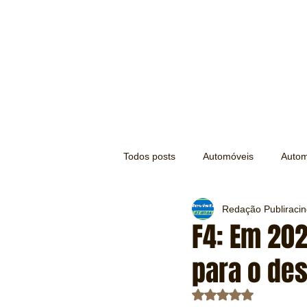
Todos posts
Automóveis
Autom
Redação Publiraci
Náutica
Turismo
Lazer
F4: Em 202
para o de
Mecânica e Peças
Segurança
Avaliado com NaN d