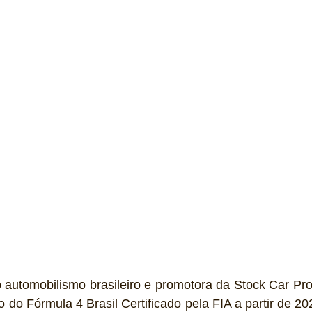
gia
Financeiro
Logística
Expressas
Clássicos
Exclusiva
Bicicletas
Coluna de André Maranhão
 automobilismo brasileiro e promotora da Stock Car Pro 
 do Fórmula 4 Brasil Certificado pela FIA a partir de 202