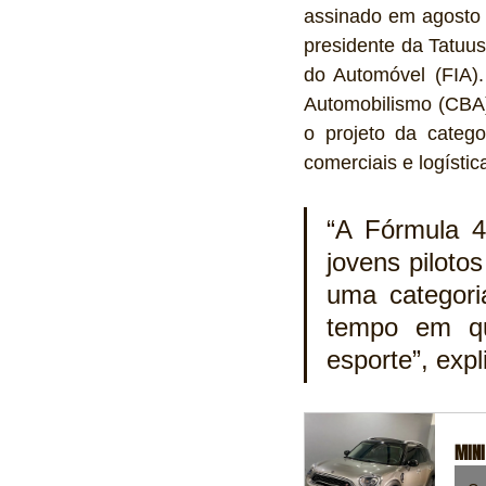
assinado em agosto n
presidente da Tatuus,
do Automóvel (FIA).
Automobilismo (CBA),
o projeto da catego
comerciais e logístic
“A Fórmula 4 
jovens piloto
uma categori
tempo em qu
esporte”, expl
MINI