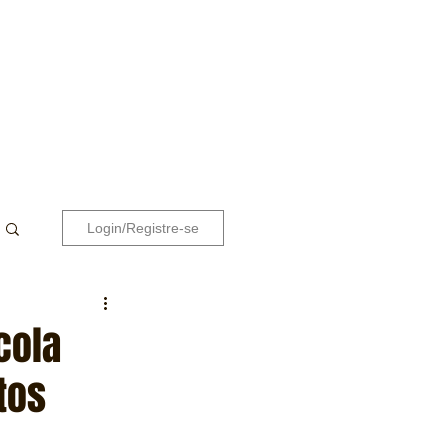
Login/Registre-se
cola
tos