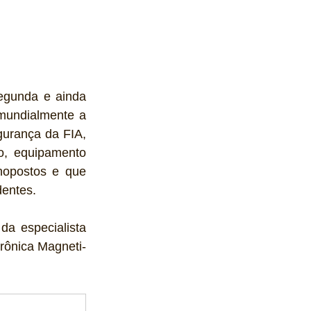
egunda e ainda 
 mundialmente a 
urança da FIA, 
o, equipamento 
nopostos e que 
entes. 
a especialista 
rônica Magneti-