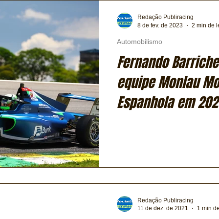
Transporte
Trens e Metrô
Mobilidade
Editorial
Redação Publiracing
8 de fev. de 2023
2 min de l
Automobilismo
Testes e Comparativos
Máquinas e Equipamentos
Fernando Barriche
equipe Monlau Mot
ia
Financeiro
Logística
Expressas
Clássicos
Espanhola em 202
Exclusiva
Bicicletas
Coluna de André Maranhão
Redação Publiracing
11 de dez. de 2021
1 min de