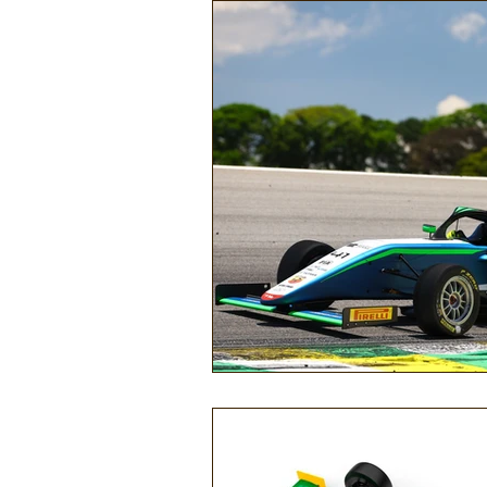
Náutica
Turismo
Lazer
Mecânica e Peças
Segurança
Ônibus
Energia
Tecnolog
Reportagem
Virtual / Jogos
Hobby
Quadrículos