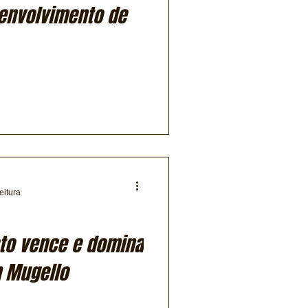
envolvimento de
eitura
eto vence e domina
 Mugello