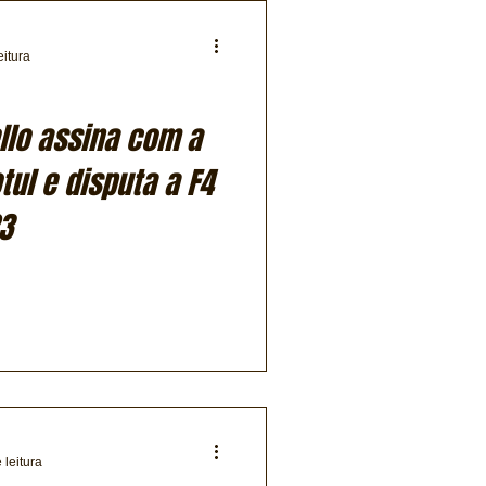
eitura
llo assina com a
ul e disputa a F4
3
 leitura