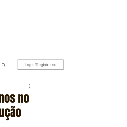
Login/Registre-se
anos no
dução