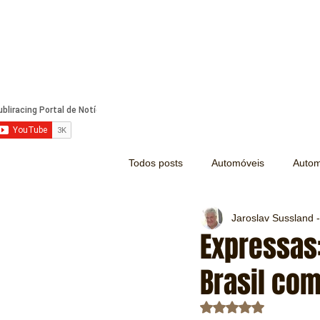
Todos posts
Automóveis
Autom
Jaroslav Sussland -
Náutica
Turismo
Lazer
Expressas
Brasil co
Mecânica e Peças
Segurança
Avaliado com NaN d