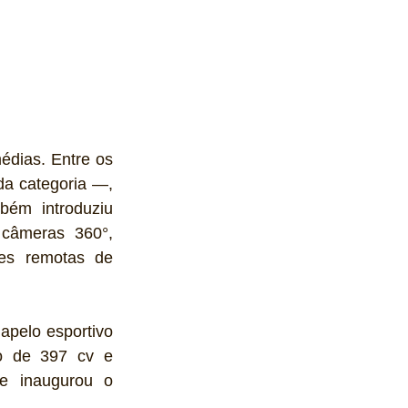
dias. Entre os 
a categoria —, 
ém introduziu 
câmeras 360°, 
es remotas de 
pelo esportivo 
o de 397 cv e 
e inaugurou o 