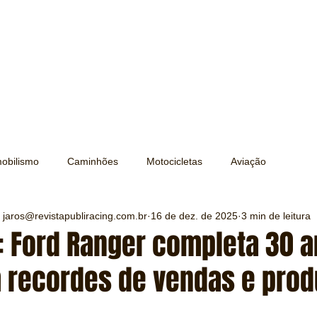
obilismo
Caminhões
Motocicletas
Aviação
 jaros@revistapubliracing.com.br
16 de dez. de 2025
3 min de leitura
Transporte
Trens e Metrô
Mobilidade
Editorial
: Ford Ranger completa 30 
m recordes de vendas e pro
Testes e Comparativos
Máquinas e Equipamentos
e 5 estrelas.