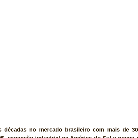
gia
Financeiro
Logística
Expressas
Clássicos
Exclusiva
Bicicletas
Coluna de André Maranhão
ês décadas no mercado brasileiro com mais de 30
, expansão industrial na América do Sul e novos 