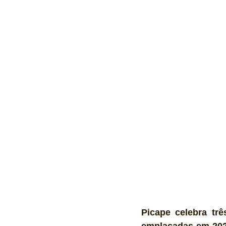
Ônibus
Energia
Tecnolo
Reportagem
Virtual / Jogos
Hobby
Quadrículos
Picape celebra tr
emplacadas em 2025