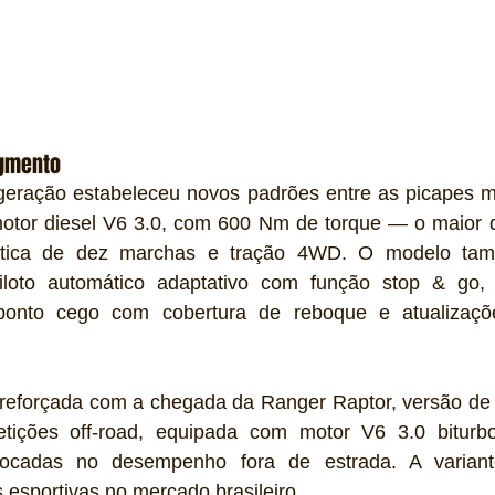
gmento
geração estabeleceu novos padrões entre as picapes mé
otor diesel V6 3.0, com 600 Nm de torque — o maior d
ática de dez marchas e tração 4WD. O modelo tamb
iloto automático adaptativo com função stop & go, 
ponto cego com cobertura de reboque e atualizaçõ
 reforçada com a chegada da Ranger Raptor, versão de a
tições off-road, equipada com motor V6 3.0 biturb
focadas no desempenho fora de estrada. A variant
esportivas no mercado brasileiro.