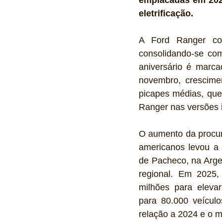
eletrificação.
A Ford Ranger co
consolidando-se com
aniversário é marc
novembro, crescim
picapes médias, que
Ranger nas versões i
O aumento da procur
americanos levou a 
de Pacheco, na Argen
regional. Em 2025,
milhões para elevar
para 80.000 veícu
relação a 2024 e o m