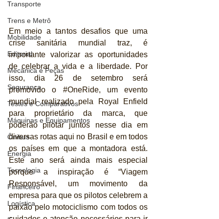
Transporte
Trens e Metrô
Em meio a tantos desafios que uma 
Mobilidade
crise sanitária mundial traz, é 
Editorial
importante valorizar as oportunidades 
de celebrar a vida e a liberdade. Por 
Mecânica e Peças
isso, dia 26 de setembro será 
Segurança
promovido o 
#OneRide
, um evento 
mundial realizado pela Royal Enfield 
Testes e Comparativos
para proprietário da marca, que 
Máquinas e Equipamentos
poderão pilotar juntos nesse dia em 
diversas rotas aqui no Brasil e em todos 
Ônibus
os países em que a montadora está. 
Energia
Este ano será ainda mais especial 
Tecnologia
porque a inspiração é “Viagem 
Responsável, um movimento da 
Financeiro
empresa para que os pilotos celebrem a 
Logística
paixão pelo motociclismo com todos os 
cuidados e atenção necessários para ir 