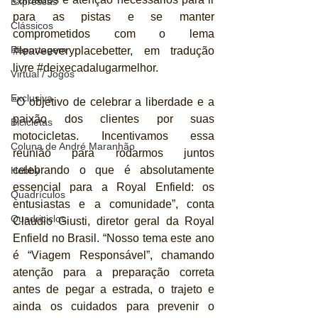
Expressas
para as pistas e se manter 
Clássicos
comprometidos com o lema 
Reportagem
#leaveeveryplacebetter
, em tradução 
livre 
#deixecadalugarmelhor
.
Virtual / Jogos
Exclusiva
“O objetivo de celebrar a liberdade e a 
paixão dos clientes por suas 
Bicicletas
motocicletas. Incentivamos essa 
Coluna de André Maranhão
reunião para rodarmos juntos 
celebrando o que é absolutamente 
Hobby
essencial para a Royal Enfield: os 
Quadrículos
entusiastas e a comunidade”, conta 
Quadriciclos
Claudio Giusti, diretor geral da Royal 
Enfield no Brasil. “Nosso tema este ano 
é “Viagem Responsável”, chamando 
atenção para a preparação correta 
antes de pegar a estrada, o trajeto e 
ainda os cuidados para prevenir o 