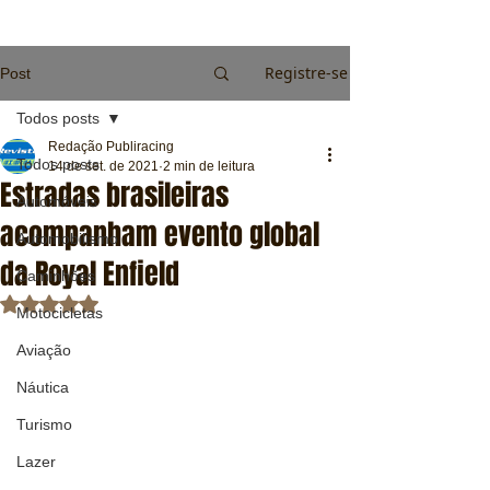
Registre-se
Post
Todos posts
Redação Publiracing
Todos posts
14 de set. de 2021
2 min de leitura
Estradas brasileiras
Automóveis
acompanham evento global
Automobilismo
da Royal Enfield
Caminhões
Avaliado com NaN de 5 estrelas.
Motocicletas
Aviação
Náutica
Turismo
Lazer