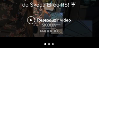
do Škoda Elroq RS! ☔
Reproduzir vídeo