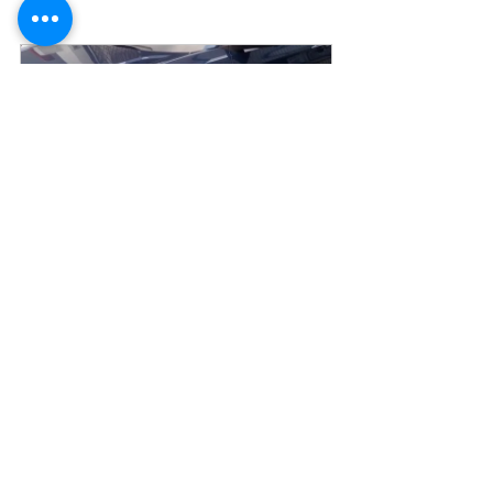
Volkswagem T Cross Highline 1.4 TSI
Comprar
Gostou da matéria?
 – Saiba que sua 
contribuição é muito importante para a 
realização do nosso trabalho. Utilize a 
chave PIX - 