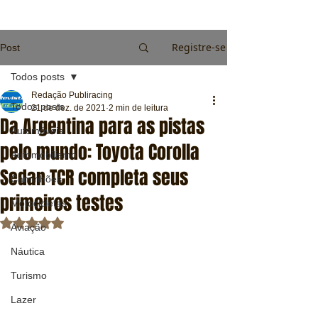
Registre-se
Post
Todos posts
Redação Publiracing
Todos posts
21 de dez. de 2021
2 min de leitura
Da Argentina para as pistas
Automóveis
pelo mundo: Toyota Corolla
Automobilismo
Sedan TCR completa seus
Caminhões
primeiros testes
Motocicletas
Avaliado com NaN de 5 estrelas.
Aviação
Náutica
Turismo
Lazer