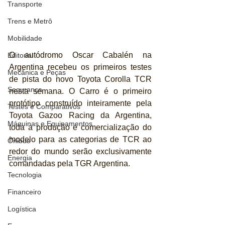
Transporte
Trens e Metrô
Mobilidade
O autódromo Oscar Cabalén na 
Editorial
Argentina recebeu os primeiros testes 
Mecânica e Peças
de pista do novo Toyota Corolla TCR 
Segurança
nesta semana. O Carro é o primeiro 
protótipo construído inteiramente pela 
Testes e Comparativos
Toyota Gazoo Racing da Argentina, 
Máquinas e Equipamentos
toda a produção e comercialização do 
modelo para as categorias de TCR ao 
Ônibus
redor do mundo serão exclusivamente 
Energia
comandadas pela TGR Argentina.
Tecnologia
Financeiro
Logística