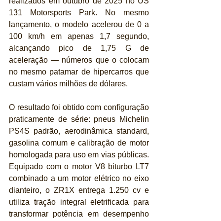
realizados em outubro de 2025 no US 
131 Motorsports Park. No mesmo 
lançamento, o modelo acelerou de 0 a 
100 km/h em apenas 1,7 segundo, 
alcançando pico de 1,75 G de 
aceleração — números que o colocam 
no mesmo patamar de hipercarros que 
custam vários milhões de dólares.
O resultado foi obtido com configuração 
praticamente de série: pneus Michelin 
PS4S padrão, aerodinâmica standard, 
gasolina comum e calibração de motor 
homologada para uso em vias públicas. 
Equipado com o motor V8 biturbo LT7 
combinado a um motor elétrico no eixo 
dianteiro, o ZR1X entrega 1.250 cv e 
utiliza tração integral eletrificada para 
transformar potência em desempenho 