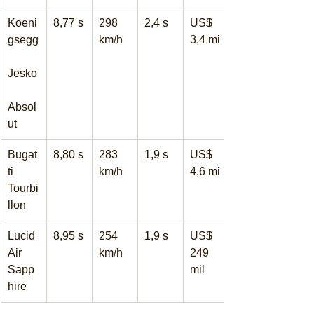
Koeni
8,77 s
298 
2,4 s
US$ 
gsegg
km/h
3,4 mi
Jesko
Absol
ut
Bugat
8,80 s
283 
1,9 s
US$ 
ti 
km/h
4,6 mi
Tourbi
llon
Lucid 
8,95 s
254 
1,9 s
US$ 
Air 
km/h
249 
Sapp
mil
hire