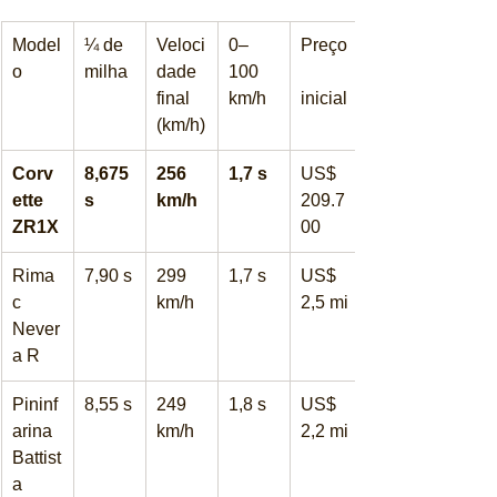
Model
¼ de 
Veloci
0–
Preço
o
milha
dade 
100 
final 
km/h
inicial
(km/h)
Corv
8,675 
256 
1,7 s
US$ 
ette 
s
km/h
209.7
ZR1X
00
Rima
7,90 s
299 
1,7 s
US$ 
c 
km/h
2,5 mi
Never
a R
Pininf
8,55 s
249 
1,8 s
US$ 
arina 
km/h
2,2 mi
Battist
a