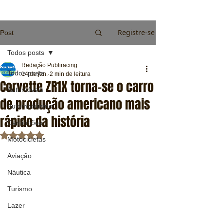
Registre-se
Post
Todos posts
Redação Publiracing
Todos posts
14 de jan.
2 min de leitura
Corvette ZR1X torna-se o carro
Automóveis
de produção americano mais
Automobilismo
rápido da história
Caminhões
Avaliado com NaN de 5 estrelas.
Motocicletas
Aviação
Náutica
Turismo
Lazer