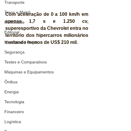
Transporte
Trens e Metrô
Com aceleração de 0 a 100 km/h em 
apenas 1,7 s e 1.250 cv, 
Mobilidade
superesportivo da Chevrolet entra no 
Editorial
território dos hipercarros milionários 
custando menos de US$ 210 mil.
Mecânica e Peças
Segurança
Testes e Comparativos
Máquinas e Equipamentos
Ônibus
Energia
Tecnologia
Financeiro
Logística