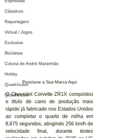
Expressas
Clássicos
Reportagem
Virtual / Jogos
Exclusiva
Bicicletas
Coluna de André Maranhão
Hobby
Posicione a Sua Marca Aqui
Quadrículos
O Chevrolet Corvette ZR1X conquistou 
Quadriciclos
o título de carro de produção mais 
rápido já fabricado nos Estados Unidos 
ao completar o quarto de milha em 
8,675 segundos, atingindo 256 km/h de 
velocidade final, durante testes 