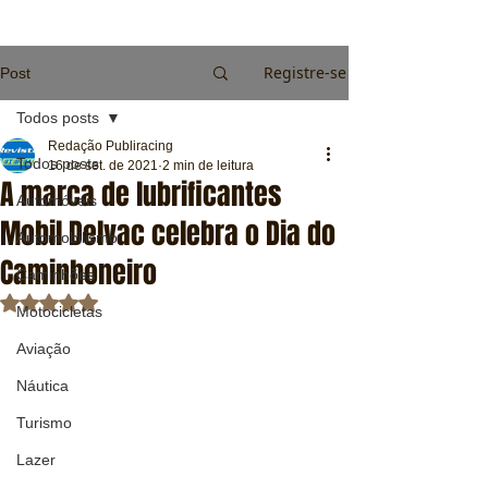
Registre-se
Post
Todos posts
Redação Publiracing
Todos posts
16 de set. de 2021
2 min de leitura
A marca de lubrificantes
Automóveis
Mobil Delvac celebra o Dia do
Automobilismo
Caminhoneiro
Caminhões
Avaliado com NaN de 5 estrelas.
Motocicletas
Aviação
Náutica
Turismo
Lazer