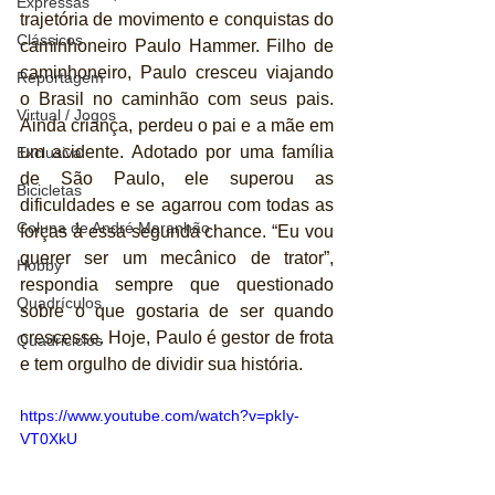
Expressas
trajetória de movimento e conquistas do 
Clássicos
caminhoneiro Paulo Hammer. Filho de 
caminhoneiro, Paulo cresceu viajando 
Reportagem
o Brasil no caminhão com seus pais. 
Virtual / Jogos
Ainda criança, perdeu o pai e a mãe em 
um acidente. Adotado por uma família 
Exclusiva
de São Paulo, ele superou as 
Bicicletas
dificuldades e se agarrou com todas as 
Coluna de André Maranhão
forças à essa segunda chance. “Eu vou 
querer ser um mecânico de trator”, 
Hobby
respondia sempre que questionado 
Quadrículos
sobre o que gostaria de ser quando 
crescesse. Hoje, Paulo é gestor de frota 
Quadriciclos
e tem orgulho de dividir sua história.
https://www.youtube.com/watch?v=pkIy-
VT0XkU