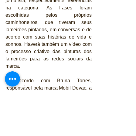
jornalista, respectivamente, referências 
na categoria. As frases foram 
escolhidas pelos próprios 
caminhoneiros, que tiveram seus 
lameirões pintados, em conversas e de 
acordo com suas histórias de vida e 
sonhos. Haverá também um vídeo com 
o processo criativo das pinturas dos 
lameirões para as redes sociais da 
marca.
De acordo com Bruna Torres, 
responsável pela marca Mobil Devac, a 
ação é uma importante iniciativa que 
tem o objetivo de valorizar esses 
profissionais. “Em todas as ações que 
desenhamos, contamos com a 
participação dos caminhoneiros do 
Brasil. Faz parte na nossa parceria 