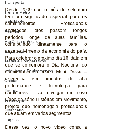
Transporte
Desde 2009 que o mês de setembro 
Trens e Metrô
tem um significado especial para os 
Mobilidade
caminhoneiros. Profissionais 
dedicados, eles passam longos 
Editorial
períodos longe de suas famílias, 
Mecânica e Peças
contribuindo diretamente para o 
desenvolvimento da economia do país. 
Segurança
Para celebrar o próximo dia 16, data em 
Testes e Comparativos
que se comemora o Dia Nacional do 
Máquinas e Equipamentos
Caminhoneiro, a marca Mobil Devac – 
referência em produtos de alta 
Ônibus
performance e tecnologia para 
Energia
caminhões – vai divulgar um novo 
vídeo da série Histórias em Movimento, 
Tecnologia
projeto que homenageia profissionais 
Financeiro
que atuam em vários segmentos.
Logística
Dessa vez, o novo vídeo conta a 