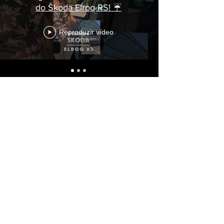
do Škoda Elroq RS! ☔
Reproduzir vídeo