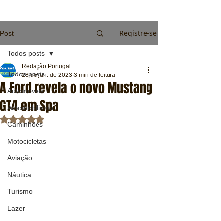
Registre-se
Post
Todos posts
Redação Portugal
Todos posts
28 de jun. de 2023
3 min de leitura
A Ford revela o novo Mustang
Automóveis
GT4 em Spa
Automobilismo
Avaliado com NaN de 5 estrelas.
Caminhões
Motocicletas
Aviação
Náutica
Turismo
Lazer