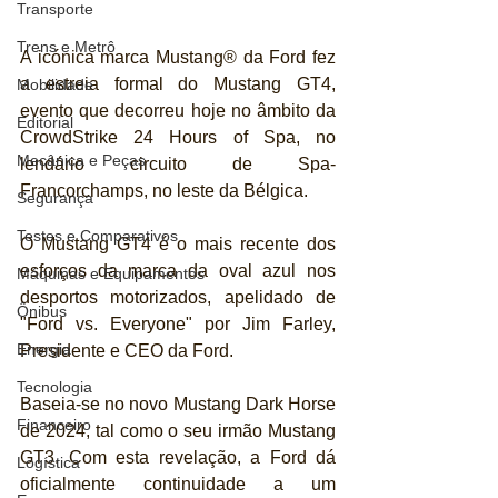
Transporte
Trens e Metrô
A icónica marca Mustang® da Ford fez 
a estreia formal do Mustang GT4, 
Mobilidade
evento que decorreu hoje no âmbito da 
Editorial
CrowdStrike 24 Hours of Spa, no 
Mecânica e Peças
lendário circuito de Spa-
Francorchamps, no leste da Bélgica. 
Segurança
Testes e Comparativos
O Mustang GT4 é o mais recente dos 
esforços da marca da oval azul nos 
Máquinas e Equipamentos
desportos motorizados, apelidado de 
Ônibus
"Ford vs. Everyone" por Jim Farley, 
Energia
Presidente e CEO da Ford. 
Tecnologia
Baseia-se no novo Mustang Dark Horse 
Financeiro
de 2024, tal como o seu irmão Mustang 
GT3. Com esta revelação, a Ford dá 
Logística
oficialmente continuidade a um 