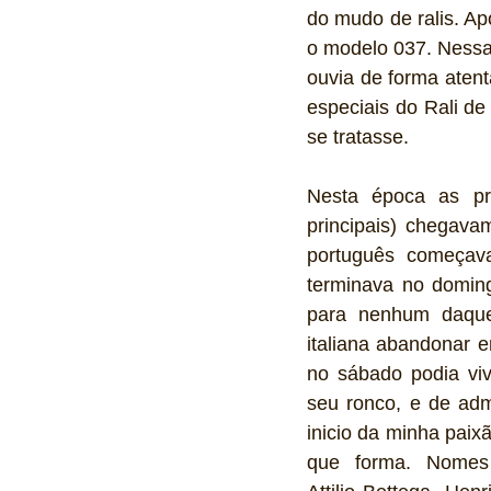
do mudo de ralis. Ap
o modelo 037. Nessa 
ouvia de forma atent
especiais do Rali de
se tratasse.  
Nesta época as pr
principais) chegavam 
português começava
terminava no doming
para nenhum daque
italiana abandonar en
no sábado podia viv
seu ronco, e de admi
inicio da minha paixão
que forma. Nomes