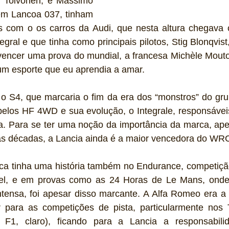
ri Toivonen, e Massimo 
em Lancoa 037, tinham 
 com o os carros da Audi, que nesta altura chegava 
egral e que tinha como principais pilotos, Stig Blonqvist,
vencer uma prova do mundial, a francesa Michèle Mouton
um esporte que eu aprendia a amar.
 o S4, que marcaria o fim da era dos “monstros” do gru
elos HF 4WD e sua evolução, o Integrale, responsávei
ca. Para se ter uma noção da importância da marca, ape
mas décadas, a Lancia ainda é a maior vencedora do WR
rca tinha uma história também no Endurance, competiçã
vel, e em provas como as 24 Horas de Le Mans, onde
ntensa, foi apesar disso marcante. A Alfa Romeo era a 
r para as competições de pista, particularmente nos T
 F1, claro), ficando para a Lancia a responsabili