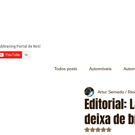
Todos posts
Automóveis
Autom
Artur Semedo / Revi
Náutica
Turismo
Lazer
Editorial:
deixa de b
Mecânica e Peças
Segurança
Avaliado com NaN d