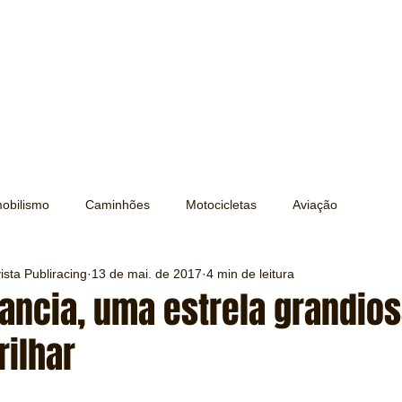
obilismo
Caminhões
Motocicletas
Aviação
sta Publiracing
13 de mai. de 2017
4 min de leitura
Transporte
Trens e Metrô
Mobilidade
Editorial
 Lancia, uma estrela grandio
rilhar
Testes e Comparativos
Máquinas e Equipamentos
e 5 estrelas.