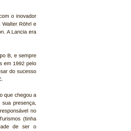
com o inovador 
 Walter Röhrl e 
. A Lancia era 
po B, e sempre 
s em 1992 pelo 
sar do sucesso 
C.
o que chegou a 
 sua presença, 
responsável no 
urismos (tinha 
dade de ser o 