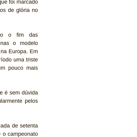
ue foi marcado 
s de glória no 
do o fim das 
nas o modelo 
 na Europa. Em 
odo uma triste 
um pouco mais 
e é sem dúvida 
larmente pelos 
ada de setenta 
e o campeonato 