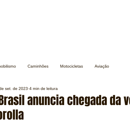
obilismo
Caminhões
Motocicletas
Aviação
de set. de 2023
4 min de leitura
Transporte
Trens e Metrô
Mobilidade
Editorial
Brasil anuncia chegada da 
rolla
Testes e Comparativos
Máquinas e Equipamentos
e 5 estrelas.