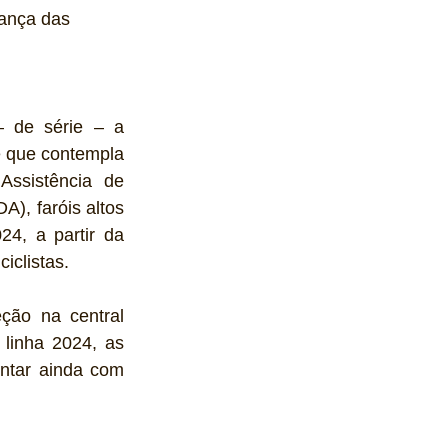
rança das 
 de série – a 
 que contempla 
ssistência de 
, faróis altos 
4, a partir da 
iclistas.
ão na central 
linha 2024, as 
ntar ainda com 