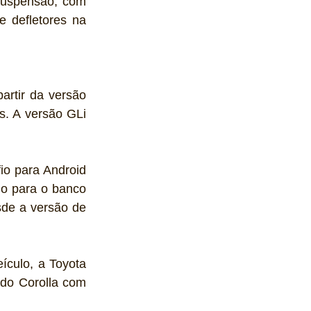
suspensão, com 
 defletores na 
rtir da versão 
s. A versão GLi 
o para Android 
o para o banco 
de a versão de 
culo, a Toyota 
 do Corolla com 