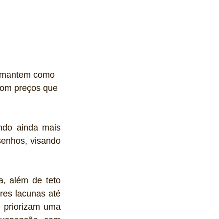
e mantem como 
com preços que 
ndo ainda mais 
enhos, visando 
, além de teto 
es lacunas até 
 priorizam uma 