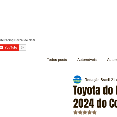
Todos posts
Automóveis
Autom
Redação Brasil
21 
Náutica
Turismo
Lazer
Toyota do 
2024 do Co
Mecânica e Peças
Segurança
Avaliado com NaN d