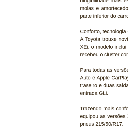
dirigibilidade mais
molas e amortecedor
parte inferior do car
Conforto, tecnologia
A Toyota trouxe nov
XEi, o modelo inclui
recebeu o cluster com
Para todas as versõ
Auto e Apple CarPla
traseiro e duas saí
entrada GLi.
Trazendo mais confo
equipou as versões X
pneus 215/50/R17.