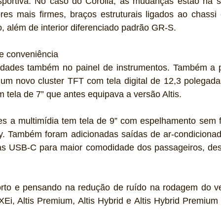
 esportiva. No caso do Corolla, as mudanças estão na 
es mais firmes, braços estruturais ligados ao chassi e
ro, além de interior diferenciado padrão GR-S.
 e conveniência 
idades também no painel de instrumentos. Também a pa
 um novo cluster TFT com tela digital de 12,3 polegada
 tela de 7” que antes equipava a versão Altis.
es a multimídia tem tela de 9” com espelhamento sem fi
y. Também foram adicionadas saídas de ar-condicionad
das USB-C para maior comodidade dos passageiros, des
rto e pensando na redução de ruído na rodagem do veí
Ei, Altis Premium, Altis Hybrid e Altis Hybrid Premium