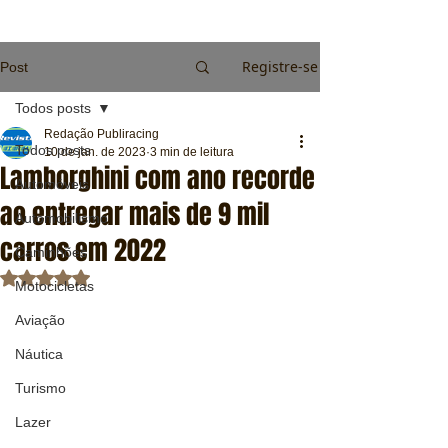
Registre-se
Post
Todos posts
Redação Publiracing
Todos posts
10 de jan. de 2023
3 min de leitura
Lamborghini com ano recorde
Automóveis
ao entregar mais de 9 mil
Automobilismo
carros em 2022
Caminhões
Avaliado com NaN de 5 estrelas.
Motocicletas
Aviação
Náutica
Turismo
Lazer