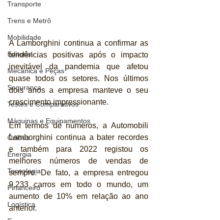
Transporte
Trens e Metrô
Mobilidade
A Lamborghini continua a confirmar as 
Editorial
tendências positivas após o impacto 
inevitável da pandemia que afetou 
Mecânica e Peças
quase todos os setores. Nos últimos 
Segurança
dois anos a empresa manteve o seu 
crescimento impressionante. 
Testes e Comparativos
Máquinas e Equipamentos
Em termos de números, a Automobili 
Lamborghini continua a bater recordes 
Ônibus
e também para 2022 registou os 
Energia
melhores números de vendas de 
Tecnologia
sempre. De fato, a empresa entregou 
9.233 carros em todo o mundo, um 
Financeiro
aumento de 10% em relação ao ano 
Logística
anterior.