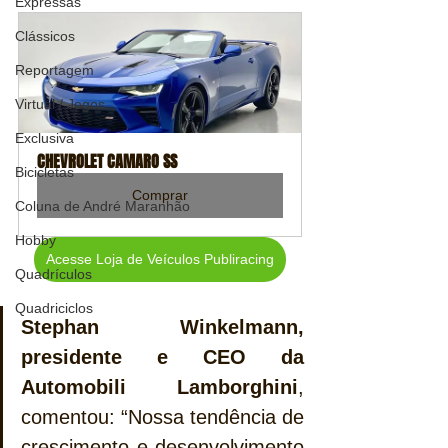
Expressas
Clássicos
Reportagem
Virtual / Jogos
Exclusiva
CHEVROLET CAMARO SS
Bicicletas
Comprar
Coluna de André Maranhão
Hobby
Acesse Loja de Veículos Publiracing
Quadrículos
Quadriciclos
Stephan Winkelmann, 
presidente e CEO da 
Automobili Lamborghini
, 
comentou: “Nossa tendência de 
crescimento e desenvolvimento 