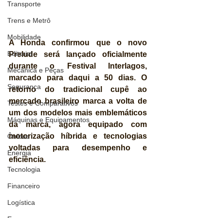
Transporte
Trens e Metrô
Mobilidade
A Honda confirmou que o novo 
Editorial
Prelude será lançado oficialmente 
durante o Festival Interlagos, 
Mecânica e Peças
marcado para daqui a 50 dias. O 
Segurança
retorno do tradicional cupê ao 
mercado brasileiro marca a volta de 
Testes e Comparativos
um dos modelos mais emblemáticos 
Máquinas e Equipamentos
da marca, agora equipado com 
motorização híbrida e tecnologias 
Ônibus
voltadas para desempenho e 
Energia
eficiência.
Tecnologia
Financeiro
Logística