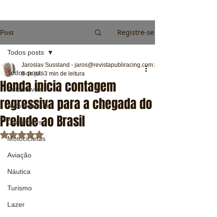
Registre-se
Post
Todos posts
Jaroslav Sussland - jaros@revistapubliracing.com.br
Todos posts
8 de jul.
3 min de leitura
Honda inicia contagem
Automóveis
regressiva para a chegada do
Automobilismo
Prelude ao Brasil
Caminhões
Avaliado com NaN de 5 estrelas.
Motocicletas
Aviação
Náutica
Turismo
Lazer