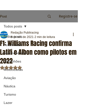
Registre-se
Post
Todos posts
Redação Publiracing
Todos posts
8 de set. de 2021
2 min de leitura
F1: Williams Racing confirma
Automóveis
Latifi e Albon como pilotos em
Automobilismo
2022
Caminhões
Avaliado com NaN de 5 estrelas.
Motocicletas
Aviação
Náutica
Turismo
Lazer