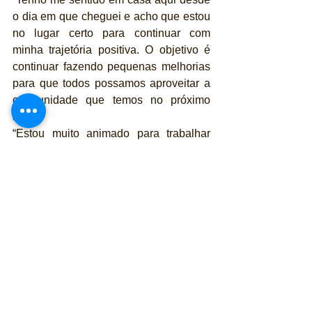
o dia em que cheguei e acho que estou 
no lugar certo para continuar com 
minha trajetória positiva. O objetivo é 
continuar fazendo pequenas melhorias 
para que todos possamos aproveitar a 
oportunidade que temos no próximo 
ano.
“Estou muito animado para trabalhar 
com o carro do próximo ano e é como 
um novo começo para todos. Sinto-me 
privilegiado por fazer parte dessa 
mudança. ”
Alex comentou: “Estou muito animado e 
ansioso para retornar para titular na 
Fórmula 1 em 2022. Quando você se 
retira um ano da F1, nunca é certo se 
você retornará, então estou 