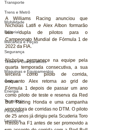
Transporte
Trens e Metrô
A Williams Racing anunciou que 
Mobilidade
Nicholas Latifi e Alex Albon formarão 
Editorial
sua dupla de pilotos para o 
Campeonato Mundial de Fórmula 1 de 
Mecânica e Peças
2022 da FIA.
Segurança
Nicholas permanece na equipe pela 
Testes e Comparativos
quarta temporada consecutiva, a sua 
Máquinas e Equipamentos
terceira como piloto de corrida, 
enquanto Alex retorna ao grid de 
Ônibus
Fórmula 1 depois de passar um ano 
Energia
como piloto de teste e reserva da Red 
Tecnologia
Bull Racing Honda e uma campanha 
vencedora de corridas no DTM. O piloto 
Financeiro
de 25 anos já dirigiu pela Scuderia Toro 
Logística
Rosso na F1 antes de ser promovido a 
um assento de corrida com a Red Bull 