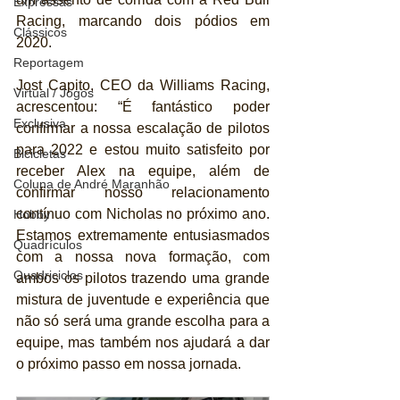
Expressas
Racing, marcando dois pódios em 
Clássicos
2020.
Reportagem
Jost Capito, CEO da Williams Racing, 
Virtual / Jogos
acrescentou: “É fantástico poder 
Exclusiva
confirmar a nossa escalação de pilotos 
para 2022 e estou muito satisfeito por 
Bicicletas
receber Alex na equipe, além de 
Coluna de André Maranhão
confirmar nosso relacionamento 
contínuo com Nicholas no próximo ano. 
Hobby
Estamos extremamente entusiasmados 
Quadrículos
com a nossa nova formação, com 
Quadriciclos
ambos os pilotos trazendo uma grande 
mistura de juventude e experiência que 
não só será uma grande escolha para a 
equipe, mas também nos ajudará a dar 
o próximo passo em nossa jornada.