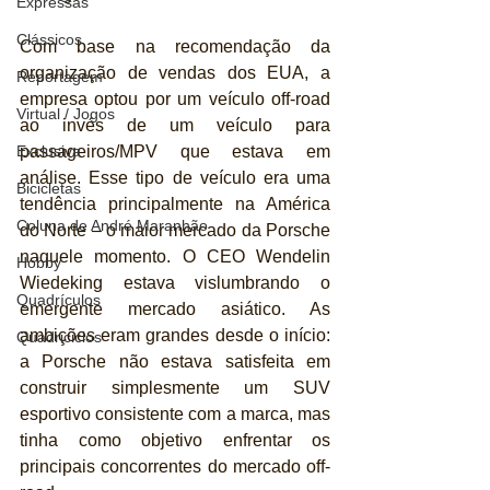
Expressas
Clássicos
Com base na recomendação da 
organização de vendas dos EUA, a 
Reportagem
empresa optou por um veículo off-road 
Virtual / Jogos
ao invés de um veículo para 
passageiros/MPV que estava em 
Exclusiva
análise. Esse tipo de veículo era uma 
Bicicletas
tendência principalmente na América 
Coluna de André Maranhão
do Norte – o maior mercado da Porsche 
naquele momento. O CEO Wendelin 
Hobby
Wiedeking estava vislumbrando o 
Quadrículos
emergente mercado asiático. As 
ambições eram grandes desde o início: 
Quadriciclos
a Porsche não estava satisfeita em 
construir simplesmente um SUV 
esportivo consistente com a marca, mas 
tinha como objetivo enfrentar os 
principais concorrentes do mercado off-