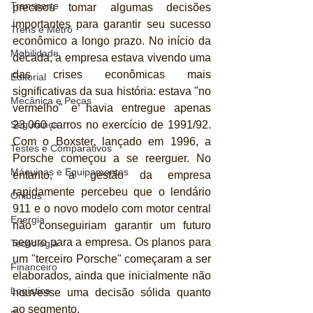
Transporte
precisou tomar algumas decisões 
importantes para garantir seu sucesso 
Trens e Metrô
econômico a longo prazo. No início da 
Mobilidade
década, a empresa estava vivendo uma 
das crises econômicas mais 
Editorial
significativas da sua história: estava "no 
Mecânica e Peças
vermelho" e havia entregue apenas 
23.060 carros no exercício de 1991/92. 
Segurança
Com o Boxster, lançado em 1996, a 
Testes e Comparativos
Porsche começou a se reerguer. No 
Máquinas e Equipamentos
entanto, a gestão da empresa 
rapidamente percebeu que o lendário 
Ônibus
911 e o novo modelo com motor central 
Energia
não conseguiriam garantir um futuro 
seguro para a empresa. Os planos para 
Tecnologia
um "terceiro Porsche" começaram a ser 
Financeiro
elaborados, ainda que inicialmente não 
Logística
houvesse uma decisão sólida quanto 
ao segmento.