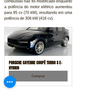
combustão não foi modificado enquanto 
a potência do motor elétrico aumentou 
para 95 cv (70 kW), resultando em uma 
potência de 306 kW (416 cv).
PORSCHE CAYENNE COUPÉ TURBO S E-
HYBRID
Comprar
Supercarro em qualquer terreno: 
sucesso em ralis e recordes nas voltas
O Cayenne é um polivalente esportivo e 