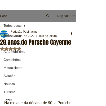
Registre-se
Post
Todos posts
Redação Publiracing
Todos posts
14 de jun. de 2022
11 min de leitura
20 anos do Porsche Cayenne
Automóveis
Avaliado com NaN de 5 estrelas.
Automobilismo
Caminhões
Motocicletas
Aviação
Náutica
Turismo
Lazer
Na metade da década de 90, a Porsche 