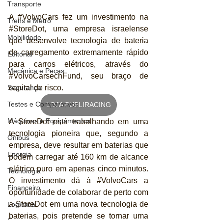
Transporte
A 
#VolvoCars
 fez um investimento na 
Trens e Metrô
#StoreDot
, uma empresa israelense 
Mobilidade
que desenvolve tecnologia de bateria 
de carregamento extremamente rápido 
Editorial
para carros elétricos, através do 
Mecânica e Peças
#VolvoCarsechFund
, seu braço de 
capital de risco.
Segurança
Testes e Comparativos
LOJA PUBLIRACING
Máquinas e Equipamentos
A StoreDot está trabalhando em uma 
tecnologia pioneira que, segundo a 
Ônibus
empresa, deve resultar em baterias que 
Energia
podem carregar até 160 km de alcance 
elétrico puro em apenas cinco minutos. 
Tecnologia
O investimento dá à 
#VolvoCars
 a 
Financeiro
oportunidade de colaborar de perto com 
a StoreDot em uma nova tecnologia de 
Logística
baterias, pois pretende se tornar uma 