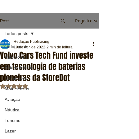
Registre-se
Post
Todos posts
Redação Publiracing
Todos posts
19 de abr. de 2022
2 min de leitura
Volvo Cars Tech Fund investe
Automóveis
em tecnologia de baterias
Automobilismo
pioneiras da StoreDot
Caminhões
Avaliado com NaN de 5 estrelas.
Motocicletas
Aviação
Náutica
Turismo
Lazer