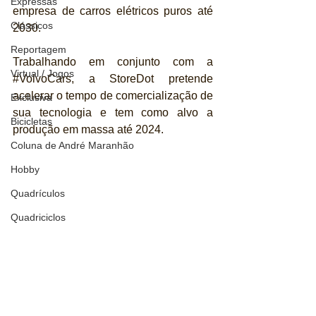
Expressas
empresa de carros elétricos puros até 
Clássicos
2030.
Reportagem
Trabalhando em conjunto com a 
Virtual / Jogos
#VolvoCars
, a StoreDot pretende 
acelerar o tempo de comercialização de 
Exclusiva
sua tecnologia e tem como alvo a 
Bicicletas
produção em massa até 2024. 
Coluna de André Maranhão
Hobby
Quadrículos
Quadriciclos