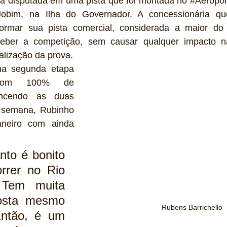
rá disputada em uma pista que foi montada no 
#Aeropor
bim, na Ilha do Governador. A concessionária que
formar sua pista comercial, considerada a maior do
eber a competição, sem causar qualquer impacto n
alização da prova.
na segunda etapa 
om 100% de 
encendo as duas 
e semana, Rubinho 
neiro
 com ainda 
nto é bonito 
rrer no Rio 
 Tem muita 
osta mesmo 
Rubens Barrichello
Então, é um 