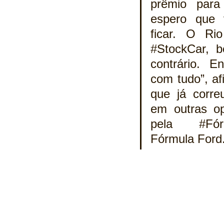
prêmio para
espero que 
#StockCar
, 
contrário. E
com tudo”, afi
que já corre
em outras op
pela 
#Fór
Fórmula Ford.