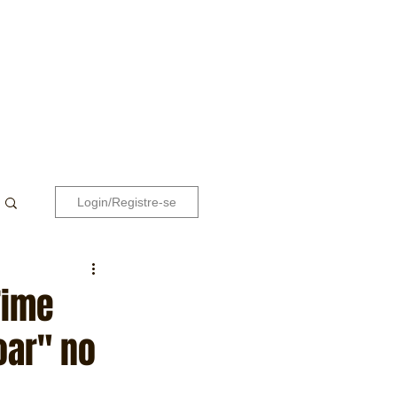
Login/Registre-se
Time
oar" no