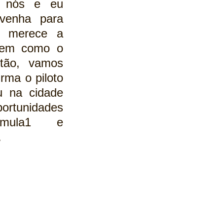
 nós e eu 
venha para 
ficar. O Rio merece a 
bem como o 
ntão, vamos 
rma o piloto 
u na cidade 
ortunidades 
mula1
 e 
   