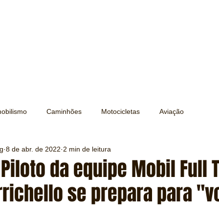
obilismo
Caminhões
Motocicletas
Aviação
ng
8 de abr. de 2022
2 min de leitura
Transporte
Trens e Metrô
Mobilidade
Editorial
 Piloto da equipe Mobil Full 
rrichello se prepara para "v
Testes e Comparativos
Máquinas e Equipamentos