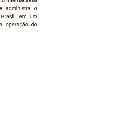
to
 Internacional 
 administra o 
 Brasil, em um 
a operação do 