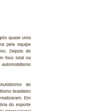
após quase uma 
 está feliz em voltar a correr na cidade, agora pela equipe 
iro. Depois de 
m foco total na 
 automobilismo 
 aconteceu no extinto Autódromo de 
ismo brasileiro 
realizaram. Em 
ria do esporte 