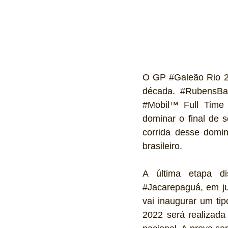
O GP 
#Galeão
 Rio 
década. 
#RubensBar
#Mobil
™ Full Time S
dominar o final de 
corrida desse domin
brasileiro.
A última etapa d
#Jacarepaguá
, em j
vai inaugurar um ti
2022 será realizada