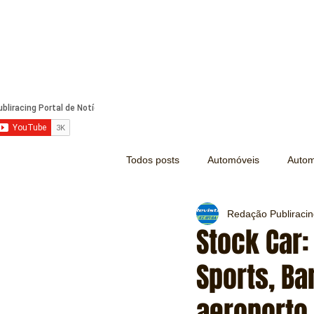
Todos posts
Automóveis
Autom
Redação Publiraci
Náutica
Turismo
Lazer
Stock Car:
Sports, Ba
Mecânica e Peças
Segurança
aeroporto