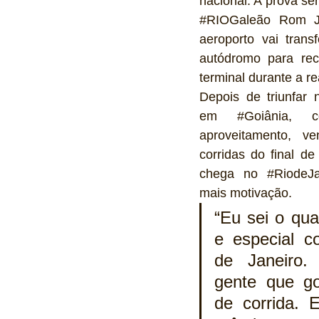
nacional. A prova se
#RIOGaleão
 Rom Jo
aeroporto vai trans
autódromo para rec
terminal durante a re
Depois de triunfar 
em 
#Goiânia
, c
aproveitamento, v
corridas do final d
chega no 
#RiodeJa
mais motivação. 
“Eu sei o qua
e especial co
de Janeiro.
gente que g
de corrida. 