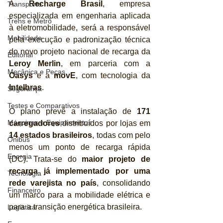
A 
Recharge Brasil
, empresa 
Transporte
especializada em engenharia aplicada 
Trens e Metrô
à eletromobilidade, será a responsável 
Mobilidade
pela execução e padronização técnica 
do novo projeto nacional de recarga da 
Editorial
Leroy Merlin
, em parceria com a 
Mecânica e Peças
Oasys
 e a 
movE
, com tecnologia da 
Intelbras
.
Segurança
Testes e Comparativos
O plano prevê a instalação de 
171 
Máquinas e Equipamentos
carregadores
 distribuídos por lojas em 
14 estados brasileiros
, todas com pelo 
Ônibus
menos um ponto de recarga rápida 
Energia
(DC). Trata-se do 
maior projeto de 
recarga já implementado por uma 
Tecnologia
rede varejista no país
, consolidando 
Financeiro
um marco para a mobilidade elétrica e 
para a transição energética brasileira.
Logística