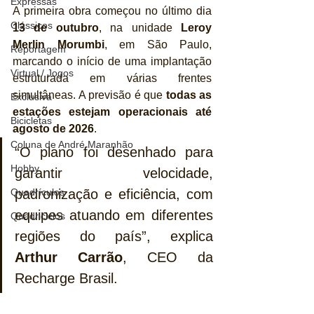
Expressas
A primeira obra começou no último dia 
Clássicos
13 de outubro
, na unidade 
Leroy 
Merlin Morumbi
, em São Paulo, 
Reportagem
marcando o início de uma implantação 
Virtual / Jogos
estruturada em várias frentes 
simultâneas. A previsão é que 
todas as 
Exclusiva
estações estejam operacionais até 
Bicicletas
agosto de 2026
.
Coluna de André Maranhão
“O plano foi desenhado para 
Hobby
garantir velocidade, 
padronização e eficiência, com 
Quadrículos
equipes atuando em diferentes 
Quadriciclos
regiões do país”, explica 
Arthur Carrão
, CEO da 
Recharge Brasil.