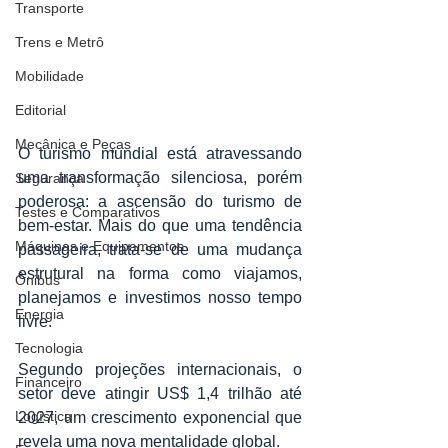
Transporte
Trens e Metrô
Mobilidade
Editorial
Mecânica e Peças
O turismo mundial está atravessando 
uma transformação silenciosa, porém 
Segurança
poderosa: a ascensão do turismo de 
Testes e Comparativos
bem-estar. Mais do que uma tendência 
Máquinas e Equipamentos
passageira, trata-se de uma mudança 
estrutural na forma como viajamos, 
Ônibus
planejamos e investimos nosso tempo 
Energia
livre.
Tecnologia
Segundo projeções internacionais, o 
Financeiro
setor deve atingir US$ 1,4 trilhão até 
Logística
2027, um crescimento exponencial que 
revela uma nova mentalidade global.