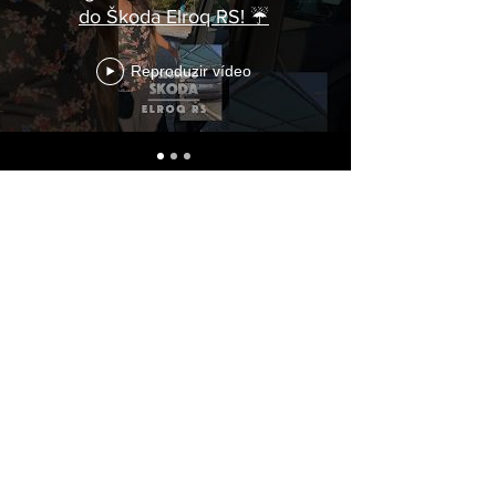
do Škoda Elroq RS! ☔
Reproduzir vídeo