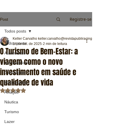
Registre-se
Post
Todos posts
Keller Carvalho keller.carvalho@revistapubliracing.com.br
Todos posts
14 de set. de 2025
2 min de leitura
O Turismo de Bem-Estar: a
Automóveis
viagem como o novo
Automobilismo
investimento em saúde e
Caminhões
qualidade de vida
Motocicletas
Avaliado com NaN de 5 estrelas.
Aviação
Náutica
Turismo
Lazer