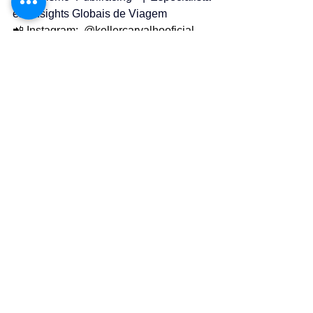
em Insights Globais de Viagem
📲 Instagram:  
@kellercarvalhooficial
👉 
“A Revista Publiracing acredita em 
jornalismo isento, relevante e de 
qualidade. Se também valoriza 
informação independente, considere 
apoiar o nosso trabalho.” 
Apoie via PIX
Lazer
Turismo