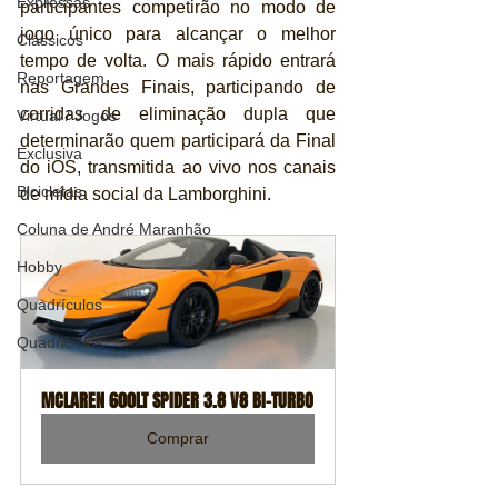
Expressas
participantes competirão no modo de 
jogo único para alcançar o melhor 
Clássicos
tempo de volta. O mais rápido entrará 
Reportagem
nas Grandes Finais, participando de 
corridas de eliminação dupla que 
Virtual / Jogos
determinarão quem participará da Final 
Exclusiva
do iOS, transmitida ao vivo nos canais 
Bicicletas
de mídia social da Lamborghini.
Coluna de André Maranhão
Hobby
Quadrículos
Quadriciclos
MCLAREN 600LT SPIDER 3.8 V8 BI-TURBO
Comprar