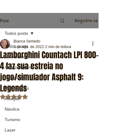
Registre-se
Post
Todos posts
Bianca Semedo
Todos posts
1 de ago. de 2022
2 min de leitura
Lamborghini Countach LPI 800-
Automóveis
4 faz sua estreia no
Automobilismo
jogo/simulador Asphalt 9:
Caminhões
Legends
Motocicletas
Avaliado com NaN de 5 estrelas.
Aviação
Náutica
Turismo
Lazer