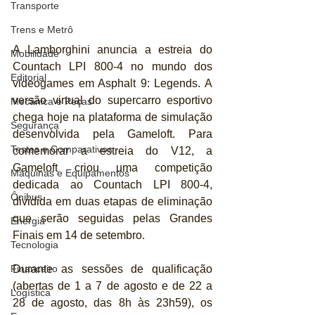
Transporte
Trens e Metrô
A Lamborghini anuncia a estreia do 
Mobilidade
Countach LPI 800-4 no mundo dos 
Editorial
videogames em Asphalt 9: Legends. A 
versão virtual do supercarro esportivo 
Mecânica e Peças
chega hoje na plataforma de simulação 
Segurança
desenvolvida pela Gameloft. Para 
Testes e Comparativos
comemorar a estreia do V12, a 
Gameloft criou uma competição 
Máquinas e Equipamentos
dedicada ao Countach LPI 800-4, 
Ônibus
dividida em duas etapas de eliminação 
que serão seguidas pelas Grandes 
Energia
Finais em 14 de setembro.
Tecnologia
Durante as sessões de qualificação 
Financeiro
(abertas de 1 a 7 de agosto e de 22 a 
Logística
28 de agosto, das 8h às 23h59), os 