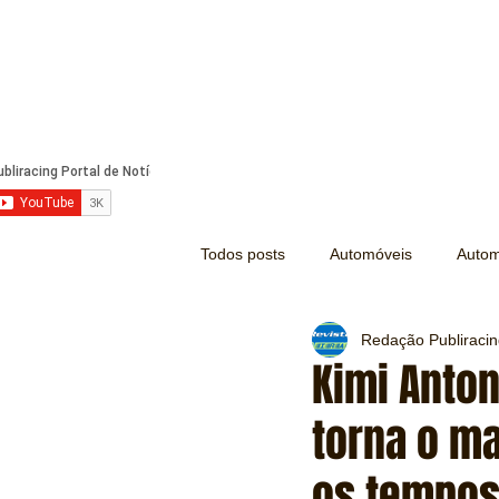
Todos posts
Automóveis
Autom
Redação Publiraci
Náutica
Turismo
Lazer
Kimi Anton
torna o m
Mecânica e Peças
Segurança
os tempo