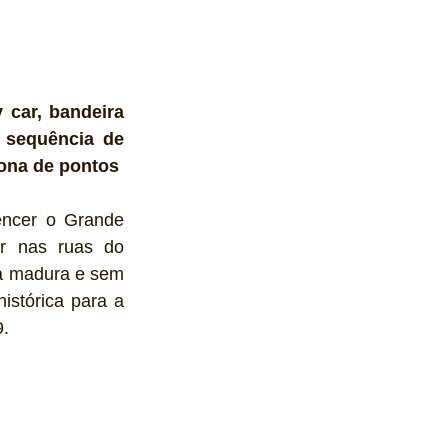
car, bandeira 
 sequência de 
zona de pontos
encer o Grande 
r nas ruas do 
a madura e sem 
stórica para a 
9.