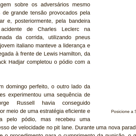
agem sobre os adversários mesmo 
 de grande tensão provocados pela 
ar e, posteriormente, pela bandeira 
acidente de Charles Leclerc na 
mada da corrida, utilizando pneus 
jovem italiano manteve a liderança e 
egada à frente de Lewis Hamilton, da 
sack Hadjar completou o pódio com a 
m domingo perfeito, o outro lado da 
s experimentou uma sequência de 
orge Russell havia conseguido 
or meio de uma estratégia eficiente e 
Posicione a 
ta pelo pódio, mas recebeu uma 
sso de velocidade no pit lane. Durante uma nova parada
e o procedimento para o cumprimento da punição, o q