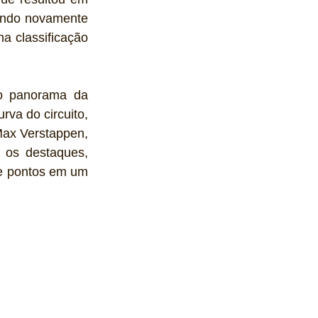
indo novamente 
a classificação 
o panorama da 
va do circuito, 
ax Verstappen, 
os destaques, 
de pontos em um 