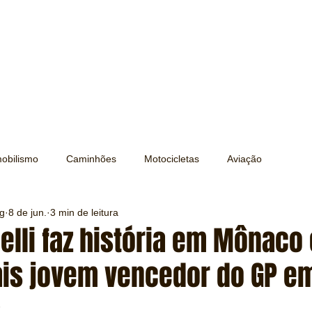
obilismo
Caminhões
Motocicletas
Aviação
ng
8 de jun.
3 min de leitura
Transporte
Trens e Metrô
Mobilidade
Editorial
elli faz história em Mônaco 
ais jovem vencedor do GP e
Testes e Comparativos
Máquinas e Equipamentos
s