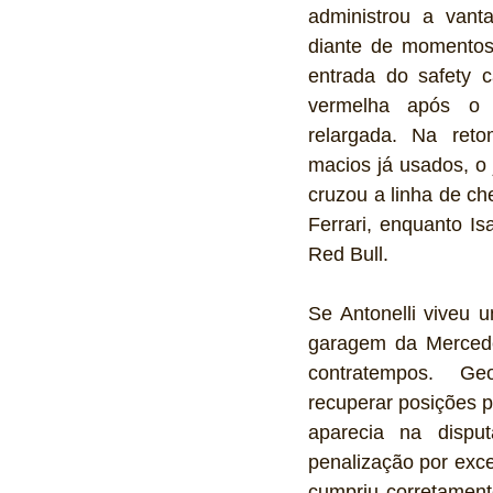
administrou a vant
diante de momentos
entrada do safety c
vermelha após o 
relargada. Na reto
macios já usados, o 
cruzou a linha de ch
Ferrari, enquanto I
Red Bull.
Se Antonelli viveu u
garagem da Mercede
contratempos. Ge
recuperar posições p
aparecia na dispu
penalização por exce
cumpriu corretament