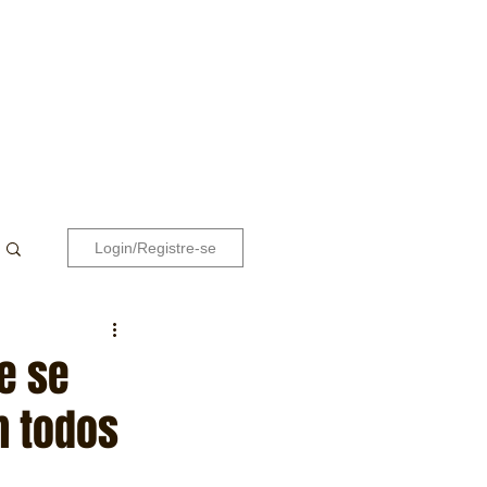
Login/Registre-se
e se
m todos