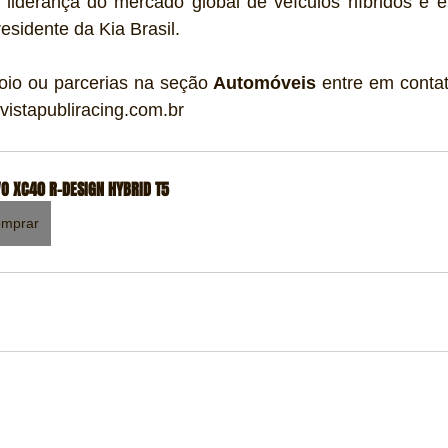
iderança do mercado global de veículos híbridos e elét
esidente da Kia Brasil.
oio ou parcerias na seção 
Automóveis
 entre em conta
vistapubliracing.com.br
O XC40 R-DESIGN HYBRID T5
mprar