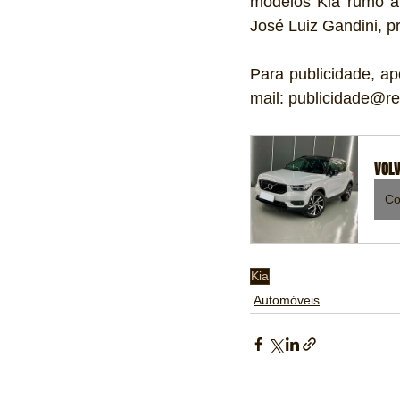
modelos Kia rumo à l
José Luiz Gandini, pr
Para publicidade, ap
mail: publicidade@re
VOLV
Co
Kia
Automóveis