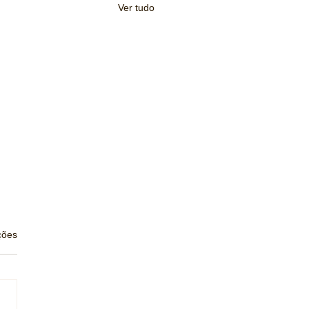
Ver tudo
s.
ções