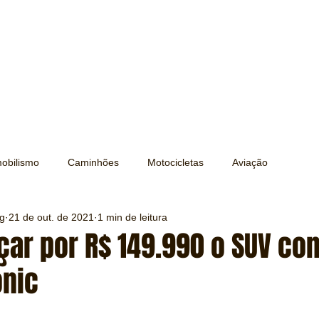
obilismo
Caminhões
Motocicletas
Aviação
ng
21 de out. de 2021
1 min de leitura
Transporte
Trens e Metrô
Mobilidade
Editorial
nçar por R$ 149.990 o SUV c
onic
Testes e Comparativos
Máquinas e Equipamentos
e 5 estrelas.