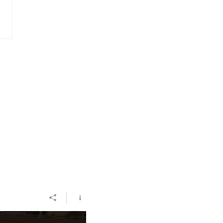
do automotivo brasileiro
tra o terceiro melhor julho
stória e supera 3,2 milhões
ículos emplacados em