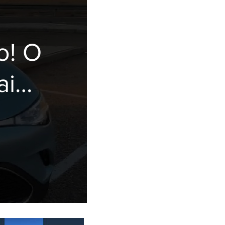
o! O
ai