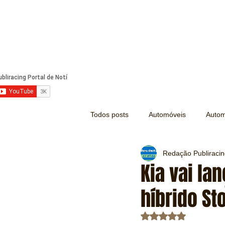
Todos posts
Automóveis
Autom
Redação Publiraci
Náutica
Turismo
Lazer
Kia vai la
híbrido St
Mecânica e Peças
Segurança
Avaliado com NaN d