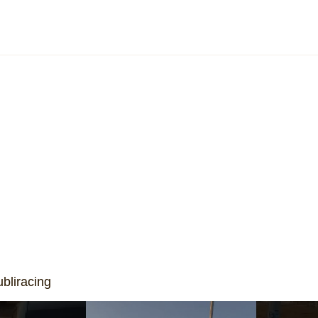
Lepas confirma chegada ao
Merca
Brasil em 2027 e amplia ofensiva
regis
do Grupo Chery no mercado
da hi
nacional
de ve
2026
bliracing