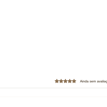
Avaliado com 0 de 5 estrela
Ainda sem avalia