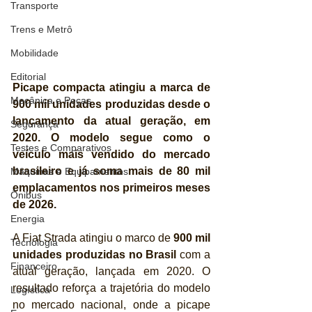
Transporte
Trens e Metrô
Mobilidade
Editorial
Picape compacta atingiu a marca de 
Mecânica e Peças
900 mil unidades produzidas desde o 
lançamento da atual geração, em 
Segurança
2020. O modelo segue como o 
Testes e Comparativos
veículo mais vendido do mercado 
brasileiro e já soma mais de 80 mil 
Máquinas e Equipamentos
emplacamentos nos primeiros meses 
Ônibus
de 2026.
Energia
A Fiat Strada atingiu o marco de 
900 mil 
Tecnologia
unidades produzidas no Brasil
 com a 
Financeiro
atual geração, lançada em 2020. O 
resultado reforça a trajetória do modelo 
Logística
no mercado nacional, onde a picape 