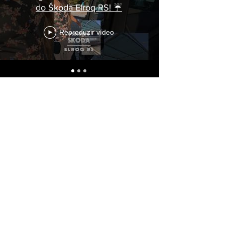
do Škoda Elroq RS! ☔
Reproduzir vídeo