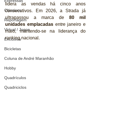
Expressas
lidera as vendas há cinco anos 
Clássicos
consecutivos. Em 2026, a Strada já 
ultrapassou a marca de 
80 mil 
Reportagem
unidades emplacadas
 entre janeiro e 
Virtual / Jogos
maio, mantendo-se na liderança do 
ranking nacional.
Exclusiva
Bicicletas
Coluna de André Maranhão
Hobby
Quadrículos
Quadriciclos