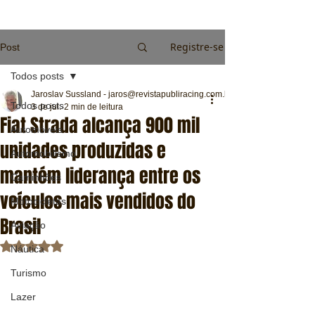
Registre-se
Post
Todos posts
Jaroslav Sussland - jaros@revistapubliracing.com.br
Todos posts
3 de jul.
2 min de leitura
Fiat Strada alcança 900 mil
Automóveis
unidades produzidas e
Automobilismo
mantém liderança entre os
Caminhões
veículos mais vendidos do
Motocicletas
Brasil
Aviação
Avaliado com NaN de 5 estrelas.
Náutica
Turismo
Lazer