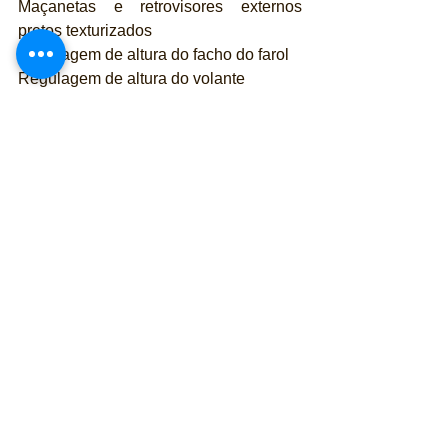
Maçanetas e retrovisores externos 
pretos texturizados
Regulagem de altura do facho do farol
Regulagem de altura do volante
Repetidores laterais de seta
Rodas de aço + calotas de 14’’
Tomada 12v
Travas elétricas
Vidros elétricos dianteiros
+ Pack Essencial: farol de neblina, 
comandos de abertura das tampas de 
porta-malas e tanque de combustível, 
regulagem de altura dos cintos de 
segurança dianteiros e revestimento 
ampliado do porta-malas.
Mobi Trekking 1.0 Firefly – todos os 
itens do Like mais:
Banco do motorista com regulagem de 