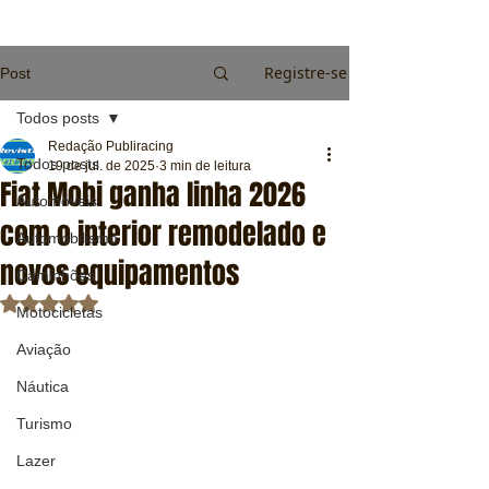
Registre-se
Post
Todos posts
Redação Publiracing
Todos posts
19 de jul. de 2025
3 min de leitura
Fiat Mobi ganha linha 2026
Automóveis
com o interior remodelado e
Automobilismo
novos equipamentos
Caminhões
Avaliado com NaN de 5 estrelas.
Motocicletas
Aviação
Náutica
Turismo
Lazer