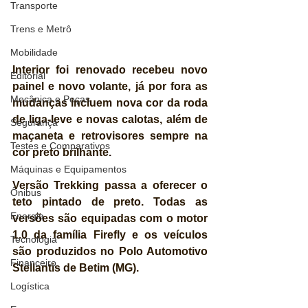
Transporte
Trens e Metrô
Mobilidade
Interior foi renovado recebeu novo 
Editorial
painel e novo volante, já por fora as 
Mecânica e Peças
mudanças incluem nova cor da roda 
de liga-leve e novas calotas, além de 
Segurança
maçaneta e retrovisores sempre na 
Testes e Comparativos
cor preto brilhante.
Máquinas e Equipamentos
Versão Trekking passa a oferecer o 
Ônibus
teto pintado de preto. Todas as 
Energia
versões são equipadas com o motor 
1.0 da família Firefly e os veículos 
Tecnologia
são produzidos no Polo Automotivo 
Financeiro
Stellantis de Betim (MG).
Logística