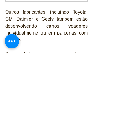
Outros fabricantes, incluindo Toyota, 
GM, Daimler e Geely também estão 
desenvolvendo carros voadores 
individualmente ou em parcerias com 
startups.
Para publicidade, apoio ou parcerias na 
seção Expressas entre em contato 
através do e-mail: 
publicidade@revistapubliracing.com.br
Hyundai
Aviação
Transporte
Ver tudo
Posts recentes