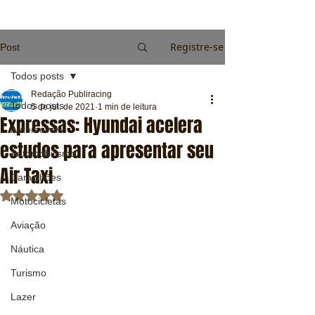
Registre-se
Post
Todos posts
Redação Publiracing
Todos posts
5 de jul. de 2021
1 min de leitura
Expressas: Hyundai acelera
Automóveis
estudos para apresentar seu
Automobilismo
Air Taxi
Caminhões
Avaliado com NaN de 5 estrelas.
Motocicletas
Aviação
Náutica
Turismo
Lazer