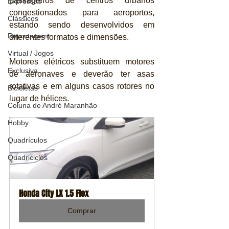
passageiros de centros urbanos 
Expressas
congestionados para aeroportos, 
Clássicos
estando sendo desenvolvidos em 
Reportagem
diferentes formatos e dimensões.
Virtual / Jogos
Motores elétricos substituem motores 
Exclusiva
de aeronaves e deverão ter asas 
rotativas e em alguns casos rotores no 
Bicicletas
lugar de hélices.
Coluna de André Maranhão
Hobby
Quadrículos
Quadriciclos
Honda City LX 1.5 Flex
Comprar