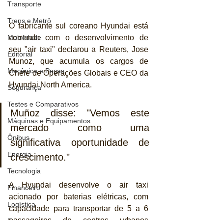
Transporte
Trens e Metrô
O fabricante sul coreano Hyundai está 
correndo com o desenvolvimento de 
Mobilidade
seu "air taxi" declarou a Reuters, Jose 
Editorial
Munoz, que acumula os cargos de 
Mecânica e Peças
Chefe de Operações Globais e CEO da 
Hyundai North America.
Segurança
Testes e Comparativos
Muñoz disse: "Vemos este 
Máquinas e Equipamentos
mercado como uma 
Ônibus
significativa oportunidade de 
Energia
crescimento."
Tecnologia
A Hyundai desenvolve o air taxi 
Financeiro
acionado por baterias elétricas, com 
Logística
capacidade para transportar de 5 a 6 