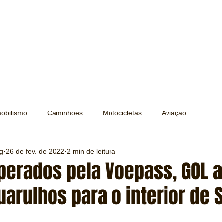
obilismo
Caminhões
Motocicletas
Aviação
ng
26 de fev. de 2022
2 min de leitura
Transporte
Trens e Metrô
Mobilidade
Editorial
perados pela Voepass, GOL 
uarulhos para o interior de 
Testes e Comparativos
Máquinas e Equipamentos
e 5 estrelas.