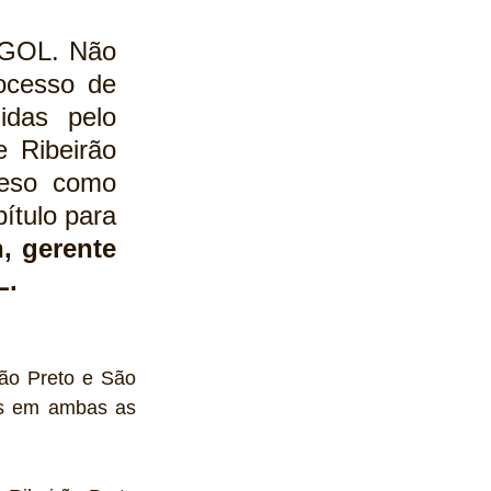
 GOL. Não 
cesso de 
das pelo 
 Ribeirão 
eso como 
tulo para 
, gerente 
L.
o Preto e São 
os em ambas as 