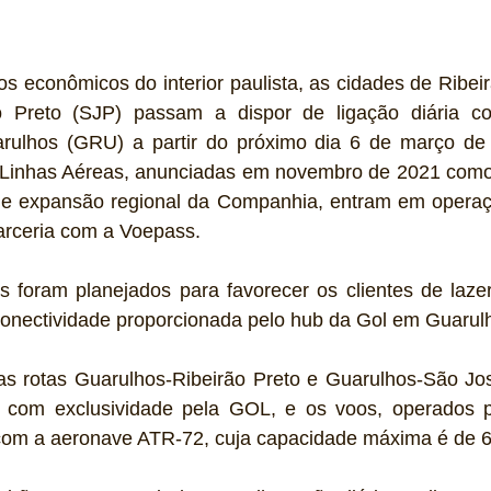
os econômicos do interior paulista, as cidades de Ribei
Preto (SJP) passam a dispor de ligação diária co
arulhos (GRU) a partir do próximo dia 6 de março de 
 Linhas Aéreas, anunciadas em novembro de 2021 como
e expansão regional da Companhia, entram em operaç
arceria com a Voepass.
s foram planejados para favorecer os clientes de laze
conectividade proporcionada pelo hub da Gol em Guarul
s rotas Guarulhos-Ribeirão Preto e Guarulhos-São Jos
s com exclusividade pela GOL, e os voos, operados p
om a aeronave ATR-72, cuja capacidade máxima é de 6