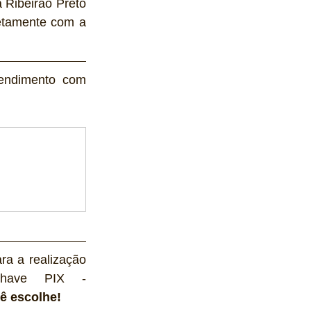
 Ribeirão Preto 
etamente com a 
endimento com 
ra a realização 
do nosso trabalho de jornalismo independente. Utilize a chave PIX - 
ê escolhe! 