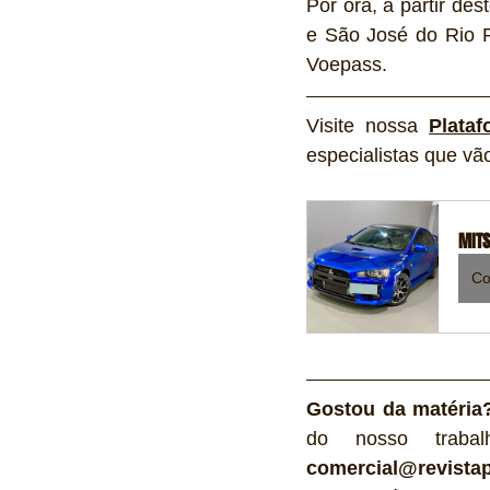
Por ora, a partir de
e São José do Rio P
Voepass.
Visite nossa 
Plata
especialistas que vã
MITS
Co
Gostou da matéria
comercial@revistap