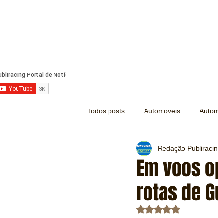
Todos posts
Automóveis
Autom
Redação Publiraci
Náutica
Turismo
Lazer
Em voos o
rotas de G
Mecânica e Peças
Segurança
Avaliado com NaN d