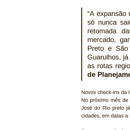
“A expansão 
só nunca sai
retomada da
mercado, gan
Preto e São
Guarulhos, já
as rotas regi
de Planejame
Novos check-ins da G
No próximo mês de 
José do Rio preto j
cidades, em datas a