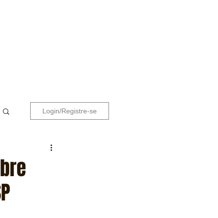
Login/Registre-se
abre
SP