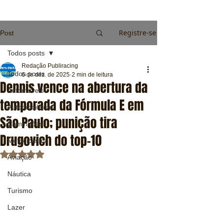
Registre-se
Post
Todos posts
Redação Publiracing
Todos posts
6 de dez. de 2025
2 min de leitura
Dennis vence na abertura da
Automóveis
temporada da Fórmula E em
Automobilismo
São Paulo; punição tira
Caminhões
Drugovich do top-10
Motocicletas
Avaliado com NaN de 5 estrelas.
Aviação
Náutica
Turismo
Lazer