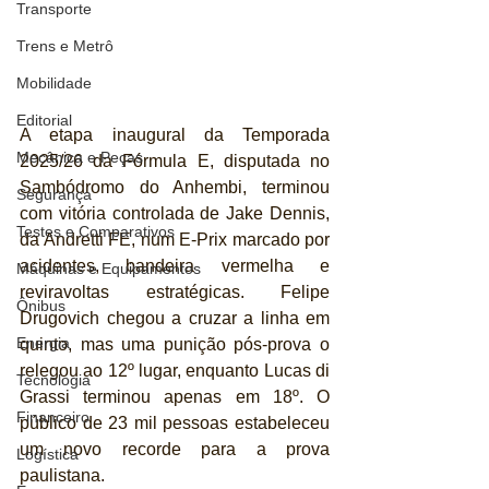
Transporte
Trens e Metrô
Mobilidade
Editorial
A etapa inaugural da Temporada 
Mecânica e Peças
2025/26 da Fórmula E, disputada no 
Sambódromo do Anhembi, terminou 
Segurança
com vitória controlada de Jake Dennis, 
Testes e Comparativos
da Andretti FE, num E-Prix marcado por 
acidentes, bandeira vermelha e 
Máquinas e Equipamentos
reviravoltas estratégicas. Felipe 
Ônibus
Drugovich chegou a cruzar a linha em 
Energia
quinto, mas uma punição pós-prova o 
relegou ao 12º lugar, enquanto Lucas di 
Tecnologia
Grassi terminou apenas em 18º. O 
Financeiro
público de 23 mil pessoas estabeleceu 
um novo recorde para a prova 
Logística
paulistana. 