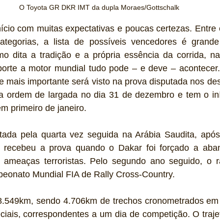
O Toyota GR DKR IMT da dupla Moraes/Gottschalk
ício com muitas expectativas e poucas certezas. Entre 
categorias, a lista de possíveis vencedores é grande 
mo dita a tradição e a própria essência da corrida, na
porte a motor mundial tudo pode – e deve – acontecer. 
mais importante será visto na prova disputada nos dese
 a ordem de largada no dia 31 de dezembro e tem o iní
m primeiro de janeiro.
utada pela quarta vez seguida na Arábia Saudita, após
 recebeu a prova quando o Dakar foi forçado a aban
 ameaças terroristas. Pelo segundo ano seguido, o ral
onato Mundial FIA de Rally Cross-Country.
8.549km, sendo 4.706km de trechos cronometrados em a
iais, correspondentes a um dia de competição. O trajet