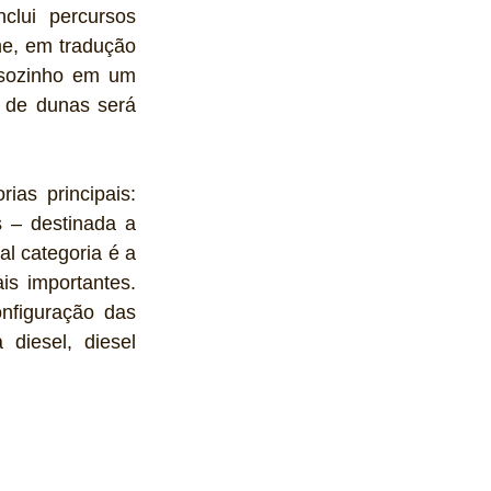
lui percursos 
e, em tradução 
á sozinho em um 
 de dunas será 
as principais: 
 – destinada a 
l categoria é a 
is importantes. 
nfiguração das 
diesel, diesel 