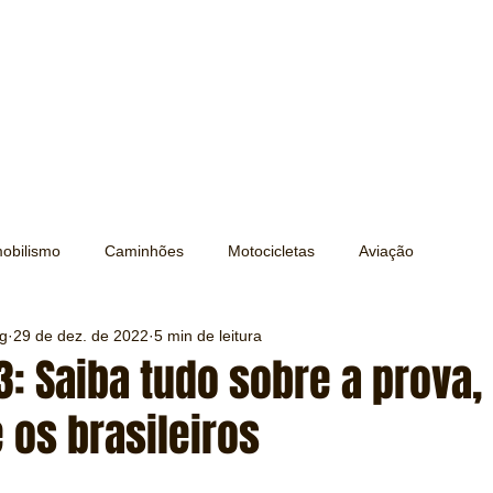
obilismo
Caminhões
Motocicletas
Aviação
ng
29 de dez. de 2022
5 min de leitura
Transporte
Trens e Metrô
Mobilidade
Editorial
: Saiba tudo sobre a prova,
e os brasileiros
Testes e Comparativos
Máquinas e Equipamentos
e 5 estrelas.