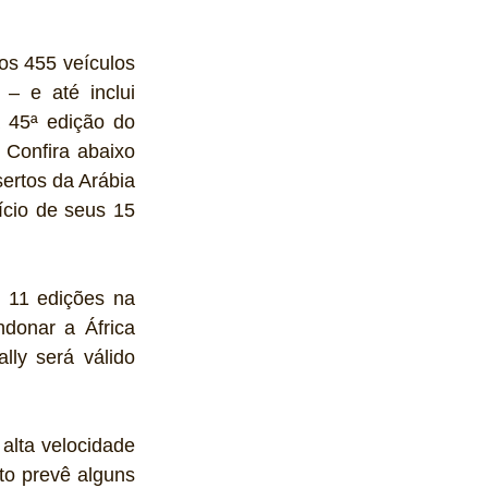
os 455 veículos 
– e até inclui 
 45ª edição do 
Confira abaixo 
rtos da Arábia 
cio de seus 15 
 11 edições na 
donar a África 
ly será válido 
lta velocidade 
o prevê alguns 