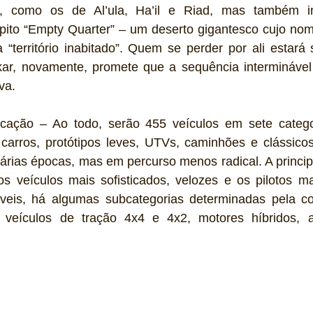
os, como os de Al’ula, Ha’il e Riad, mas também inc
spito “Empty Quarter” – um deserto gigantesco cujo nom
a “território inabitado”. Quem se perder por ali estar
ar, novamente, promete que a sequência interminável
va.
ticação – Ao todo, serão 455 veículos em sete categori
 carros, protótipos leves, UTVs, caminhões e clássicos
árias épocas, mas em percurso menos radical. A principa
os veículos mais sofisticados, velozes e os pilotos ma
eis, há algumas subcategorias determinadas pela co
 veículos de tração 4x4 e 4x2, motores híbridos, a 