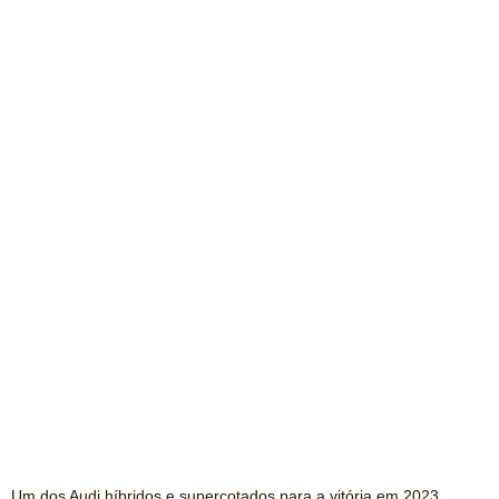
Um dos Audi híbridos e supercotados para a vitória em 2023