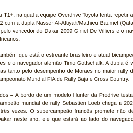
 a T1+, na qual a equipe Overdrive Toyota tenta repetir a 
2 com a dupla Nasser Al-Attiyah/Mathieu Baumel (Qatar
 pelo vencedor do Dakar 2009 Giniel De Villiers e o na
ricanos.
ambém que está o estreante brasileiro e atual bicampeã
es e o navegador alemão Timo Gottschalk. A dupla é vi
sas tanto pelo desempenho de Moraes no maior rally do
ampeonato Mundial FIA de Rally Baja e Cross Country.
idos – A bordo de um modelo Hunter da Prodrive testa
ampeão mundial de rally Sebastien Loeb chega a 2023
 três vezes. O supercampeão francês promete não dei
 Dakar neste ano, ele que estará ao lado do navegado