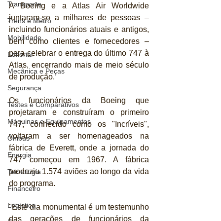
Transporte
A Boeing e a Atlas Air Worldwide 
juntaram-se a milhares de pessoas – 
Trens e Metrô
incluindo funcionários atuais e antigos, 
Mobilidade
bem como clientes e fornecedores – 
para celebrar o entrega do último 747 à 
Editorial
Atlas, encerrando mais de meio século 
Mecânica e Peças
de produção.
Segurança
Os funcionários da Boeing que 
Testes e Comparativos
projetaram e construíram o primeiro 
Máquinas e Equipamentos
747, conhecido como os "Incríveis", 
voltaram a ser homenageados na 
Ônibus
fábrica de Everett, onde a jornada do 
Energia
747 começou em 1967. A fábrica 
produziu 1.574 aviões ao longo da vida 
Tecnologia
do programa.
Financeiro
Logística
"Este dia monumental é um testemunho 
das gerações de funcionários da 