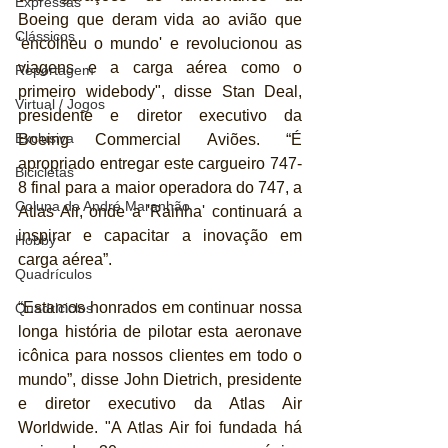
Expressas
Boeing que deram vida ao avião que 
Clássicos
'encolheu o mundo' e revolucionou as 
viagens e a carga aérea como o 
Reportagem
primeiro widebody", disse Stan Deal, 
Virtual / Jogos
presidente e diretor executivo da 
Exclusiva
Boeing Commercial Aviões. “É 
apropriado entregar este cargueiro 747-
Bicicletas
8 final para a maior operadora do 747, a 
Coluna de André Maranhão
Atlas Air, onde a 'Rainha' continuará a 
inspirar e capacitar a inovação em 
Hobby
carga aérea”.
Quadrículos
“Estamos honrados em continuar nossa 
Quadriciclos
longa história de pilotar esta aeronave 
icônica para nossos clientes em todo o 
mundo”, disse John Dietrich, presidente 
e diretor executivo da Atlas Air 
Worldwide. "A Atlas Air foi fundada há 