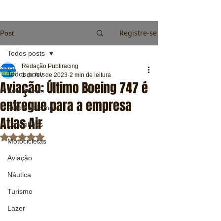
Registre-se
Post
Todos posts
Redação Publiracing
Todos posts
1 de fev. de 2023
2 min de leitura
Aviação: Último Boeing 747 é
Automóveis
entregue para a empresa
Automobilismo
Atlas Air
Caminhões
Avaliado com NaN de 5 estrelas.
Motocicletas
Aviação
Náutica
Turismo
Lazer