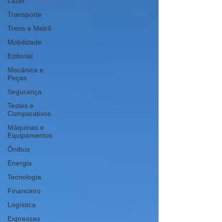
Lazer
Transporte
Trens e Metrô
Mobilidade
Editorial
Mecânica e
Peças
Segurança
Testes e
Comparativos
Máquinas e
Equipamentos
Ônibus
Energia
Tecnologia
Financeiro
Logística
Expressas