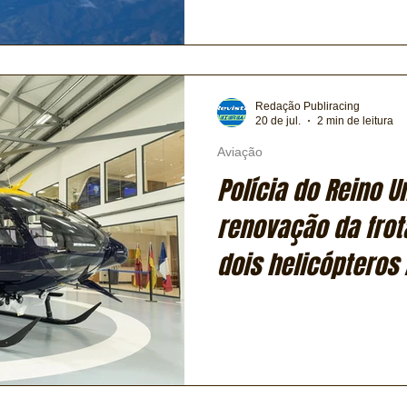
Redação Publiracing
20 de jul.
2 min de leitura
Aviação
Polícia do Reino U
renovação da fro
dois helicópteros 