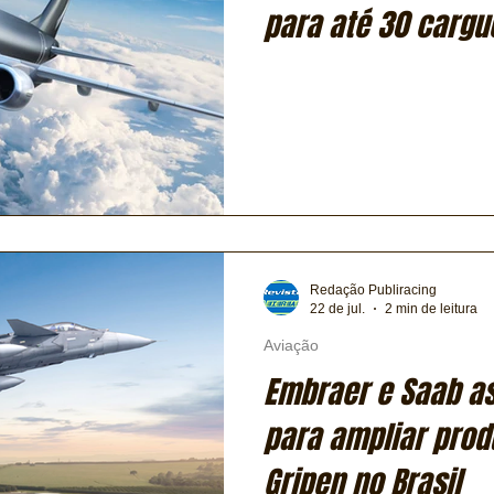
para até 30 cargue
Redação Publiracing
22 de jul.
2 min de leitura
Aviação
Embraer e Saab a
para ampliar pro
Gripen no Brasil