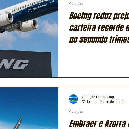
Aviação
Boeing reduz preju
carteira recorde d
no segundo trime
Redação Publiracing
22 de jul.
2 min de leitura
Aviação
Embraer e Azorra