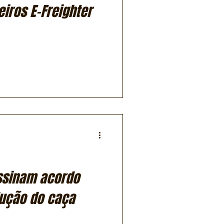
iros E-Freighter
ssinam acordo
dução do caça