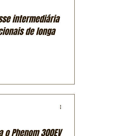
sse intermediária
cionais de longa
a o Phenom 300EV