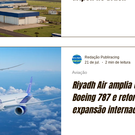
Redação Publiracing
21 de jul.
2 min de leitura
Aviação
Riyadh Air ampli
Boeing 787 e refo
expansão internac