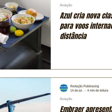
Aviação
Azul cria nova cla
para voos interna
distância
Redação Publiracing
14 de jul.
4 min de leitura
Aviação
Embraer apresent