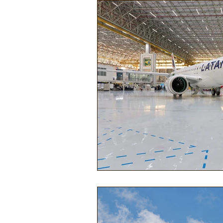
Náutica
Turismo
Lazer
Mecânica e Peças
Segurança
Ônibus
Energia
Tecnolog
Reportagem
Virtual / Jogos
Hobby
Quadrículos