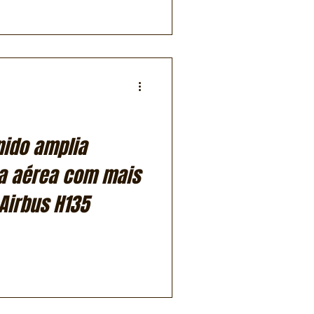
nido amplia
ta aérea com mais
Airbus H135