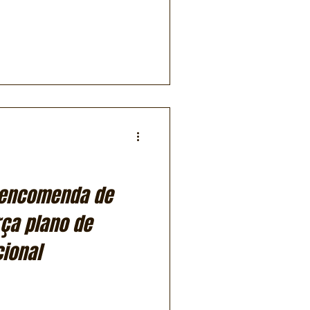
a encomenda de
rça plano de
ional