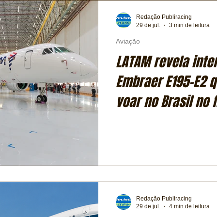
Transporte
Trens e Metrô
Mobilidade
Editorial
Redação Publiracing
29 de jul.
3 min de leitura
Aviação
Testes e Comparativos
Máquinas e Equipamentos
LATAM revela inte
Embraer E195-E2 
ia
Financeiro
Logística
Expressas
Clássicos
voar no Brasil no 
Exclusiva
Bicicletas
Coluna de André Maranhão
Redação Publiracing
29 de jul.
4 min de leitura