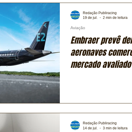
Redação Publiracing
19 de jul.
2 min de leitura
Aviação
Embraer prevê de
aeronaves comerc
mercado avaliado
bilhões
Redação Publiracing
14 de jul.
3 min de leitura