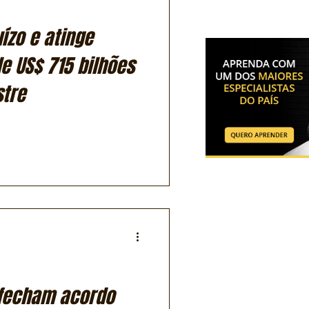
ízo e atinge
e US$ 715 bilhões
stre
 fecham acordo