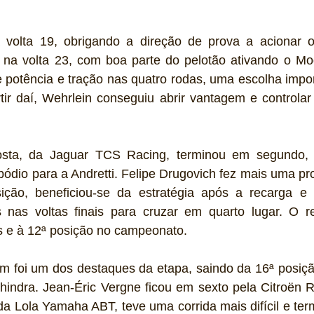
volta 19, obrigando a direção de prova a acionar o
 na volta 23, com boa parte do pelotão ativando o Mo
potência e tração nas quatro rodas, uma escolha import
tir daí, Wehrlein conseguiu abrir vantagem e controlar 
osta, da Jaguar TCS Racing, terminou em segundo, 
ódio para a Andretti. Felipe Drugovich fez mais uma pro
ição, beneficiou-se da estratégia após a recarga e
nas voltas finais para cruzar em quarto lugar. O re
os e à 12ª posição no campeonato.
m foi um dos destaques da etapa, saindo da 16ª posição
indra. Jean-Éric Vergne ficou em sexto pela Citroën Ra
da Lola Yamaha ABT, teve uma corrida mais difícil e ter