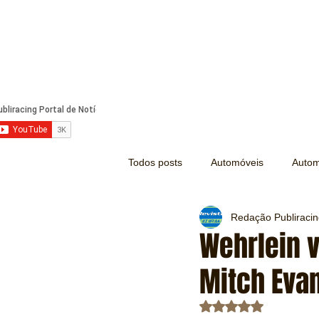
Todos posts
Automóveis
Autom
Redação Publiraci
Náutica
Turismo
Lazer
Wehrlein 
Mitch Evan
Mecânica e Peças
Segurança
Avaliado com NaN d