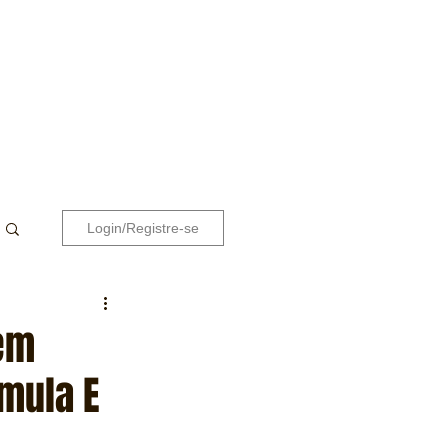
Login/Registre-se
em
rmula E