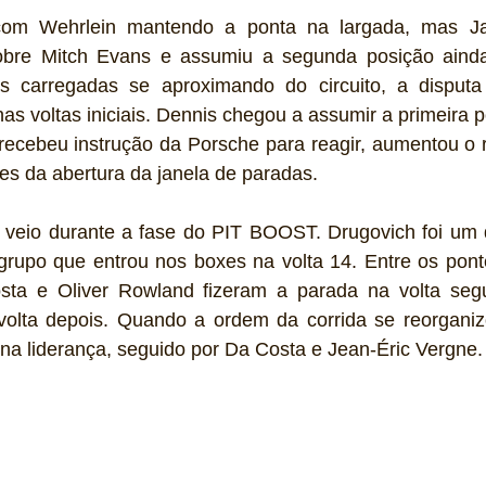
om Wehrlein mantendo a ponta na largada, mas Ja
obre Mitch Evans e assumiu a segunda posição ainda
 carregadas se aproximando do circuito, a disputa p
as voltas iniciais. Dennis chegou a assumir a primeira p
recebeu instrução da Porsche para reagir, aumentou o r
tes da abertura da janela de paradas.
veio durante a fase do PIT BOOST. Drugovich foi um d
grupo que entrou nos boxes na volta 14. Entre os ponte
sta e Oliver Rowland fizeram a parada na volta segu
olta depois. Quando a ordem da corrida se reorganizo
a liderança, seguido por Da Costa e Jean-Éric Vergne.