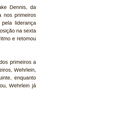
ke Dennis, da 
 nos primeiros 
ela liderança 
osição na sexta 
itmo e retomou 
os primeiros a 
iros, Wehrlein, 
inte, enquanto 
u, Wehrlein já 