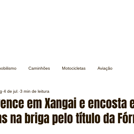
obilismo
Caminhões
Motocicletas
Aviação
ng
4 de jul.
3 min de leitura
Transporte
Trens e Metrô
Mobilidade
Editorial
vence em Xangai e encosta 
s na briga pelo título da Fó
Testes e Comparativos
Máquinas e Equipamentos
e 5 estrelas.