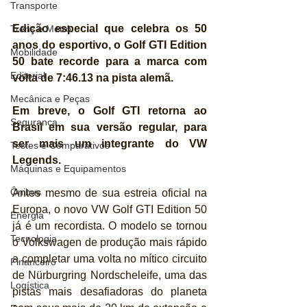
Transporte
Edição especial que celebra os 50 
Trens e Metrô
anos do esportivo, o Golf GTI Edition 
Mobilidade
50 bate recorde para a marca com 
Editorial
volta de 7:46.13 na pista alemã.
Mecânica e Peças
Em breve, o Golf GTI retorna ao 
Segurança
Brasil em sua versão regular, para 
ser mais um integrante do VW 
Testes e Comparativos
Legends.
Máquinas e Equipamentos
Ônibus
Antes mesmo de sua estreia oficial na 
Europa, o novo VW Golf GTI Edition 50 
Energia
já é um recordista. O modelo se tornou 
Tecnologia
o Volkswagen de produção mais rápido 
a completar uma volta no mítico circuito 
Financeiro
de Nürburgring Nordscheleife, uma das 
Logística
pistas mais desafiadoras do planeta 