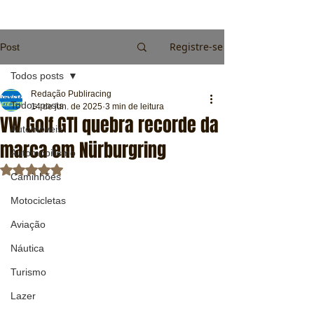
Registre-se
Post
Todos posts
Redação Publiracing
Todos posts
14 de jun. de 2025
3 min de leitura
VW Golf GTI quebra recorde da
Automóveis
marca em Nürburgring
Automobilismo
Avaliado com NaN de 5 estrelas.
Caminhões
Motocicletas
Aviação
Náutica
Turismo
Lazer