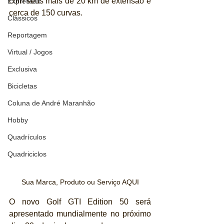
com seus mais de 20 km de extensão e 
Expressas
cerca de 150 curvas.
Clássicos
Reportagem
Virtual / Jogos
Exclusiva
Bicicletas
Coluna de André Maranhão
Hobby
Quadrículos
Quadriciclos
Sua Marca, Produto ou Serviço AQUI
O novo Golf GTI Edition 50 será 
apresentado mundialmente no próximo 