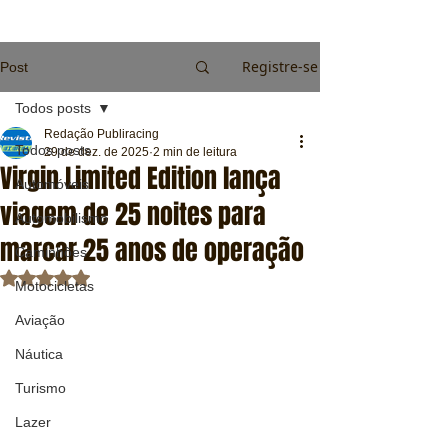
Registre-se
Post
Todos posts
Redação Publiracing
Todos posts
29 de dez. de 2025
2 min de leitura
Virgin Limited Edition lança
Automóveis
viagem de 25 noites para
Automobilismo
marcar 25 anos de operação
Caminhões
Avaliado com NaN de 5 estrelas.
Motocicletas
Aviação
Náutica
Turismo
Lazer