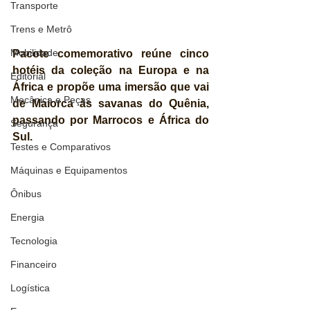
Transporte
Trens e Metrô
Mobilidade
Pacote comemorativo reúne cinco 
hotéis da coleção na Europa e na 
Editorial
África e propõe uma imersão que vai 
Mecânica e Peças
de Maiorca às savanas do Quênia, 
passando por Marrocos e África do 
Segurança
Sul.
Testes e Comparativos
Máquinas e Equipamentos
Ônibus
Energia
Tecnologia
Financeiro
Logística