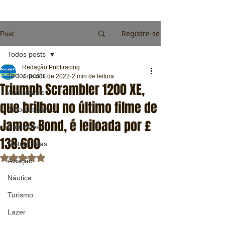
Registre-se
Post
Todos posts
Redação Publiracing
Todos posts
7 de out. de 2022
2 min de leitura
Triumph Scrambler 1200 XE,
Automóveis
que brilhou no último filme de
Automobilismo
James Bond, é leiloada por £
Caminhões
138.600
Motocicletas
Avaliado com NaN de 5 estrelas.
Aviação
Náutica
Turismo
Lazer