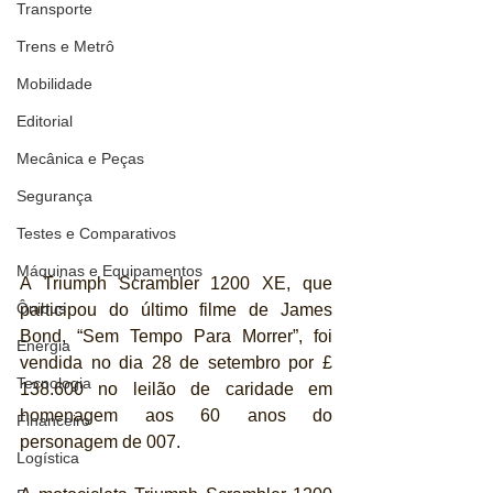
Transporte
Trens e Metrô
Mobilidade
Editorial
Mecânica e Peças
Segurança
Testes e Comparativos
Máquinas e Equipamentos
A Triumph Scrambler 1200 XE, que 
Ônibus
participou do último filme de James 
Bond, “Sem Tempo Para Morrer”, foi 
Energia
vendida no dia 28 de setembro por £ 
Tecnologia
138.600 no leilão de caridade em 
homenagem aos 60 anos do 
Financeiro
personagem de 007.
Logística