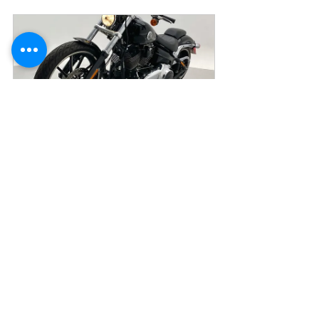
HARLEY-DAVIDSON BREAKOUT
Comprar
Acesse Loja de Veículos Publiracing
Gostou da matéria?
 – Saiba que a 
sua contribuição é muito importante 
para a realização do nosso trabalho de 
jornalismo independente e totalmente 
gratuito.   