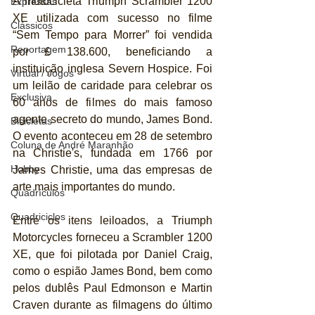
A motocicleta Triumph Scrambler 1200 
Expressas
XE utilizada com sucesso no filme 
Clássicos
“Sem Tempo para Morrer” foi vendida 
Reportagem
por £ 138.600, beneficiando a 
instituição inglesa Severn Hospice. Foi 
Virtual / Jogos
um leilão de caridade para celebrar os 
Exclusiva
60 anos de filmes do mais famoso 
agente secreto do mundo, James Bond. 
Bicicletas
O evento aconteceu em 28 de setembro 
Coluna de André Maranhão
na Christie's, fundada em 1766 por 
Hobby
James Christie, uma das empresas de 
arte mais importantes do mundo.
Quadrículos
Quadriciclos
Entre os itens leiloados, a Triumph 
Motorcycles forneceu a Scrambler 1200 
XE, que foi pilotada por Daniel Craig, 
como o espião James Bond, bem como 
pelos dublês Paul Edmonson e Martin 
Craven durante as filmagens do último 