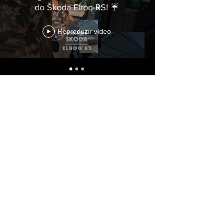
do Škoda Elroq RS! ☔
Reproduzir vídeo