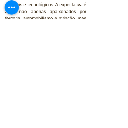
culturais e tecnológicos. A expectativa é 
atrair não apenas apaixonados por 
ferrovia, automobilismo e aviação, mas 
também famílias e viajantes 
interessados em programas 
diferenciados de fim de semana. O 
retorno a São Paulo está previsto para 
19h30
, após um dia que propõe uma 
leitura integrada da evolução dos 
transportes e da engenharia.
Ingressos e informações: 
www.tremdarepublica.com.br
👉 
A Revista Publiracing acredita em 
jornalismo isento, relevante e de 
qualidade. Se também valoriza 