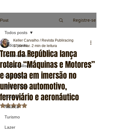
Registre-se
Post
Todos posts
Keller Carvalho / Revista Publiracing
Todos posts
17 de mar.
2 min de leitura
Trem da República lança
Automóveis
roteiro “Máquinas e Motores”
Automobilismo
e aposta em imersão no
Caminhões
universo automotivo,
Motocicletas
ferroviário e aeronáutico
Aviação
Avaliado com NaN de 5 estrelas.
Náutica
Turismo
Lazer