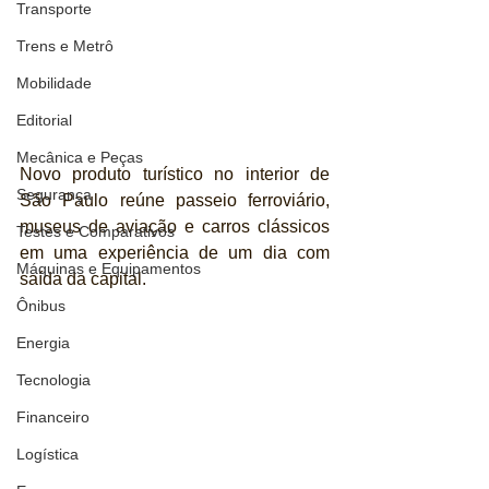
Transporte
Trens e Metrô
Mobilidade
Editorial
Mecânica e Peças
Novo produto turístico no interior de 
Segurança
São Paulo reúne passeio ferroviário, 
museus de aviação e carros clássicos 
Testes e Comparativos
em uma experiência de um dia com 
Máquinas e Equipamentos
saída da capital.
Ônibus
Energia
Tecnologia
Financeiro
Logística