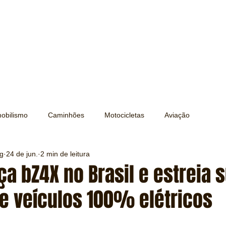
obilismo
Caminhões
Motocicletas
Aviação
ng
24 de jun.
2 min de leitura
Transporte
Trens e Metrô
Mobilidade
Editorial
ça bZ4X no Brasil e estreia 
de veículos 100% elétricos
Testes e Comparativos
Máquinas e Equipamentos
e 5 estrelas.