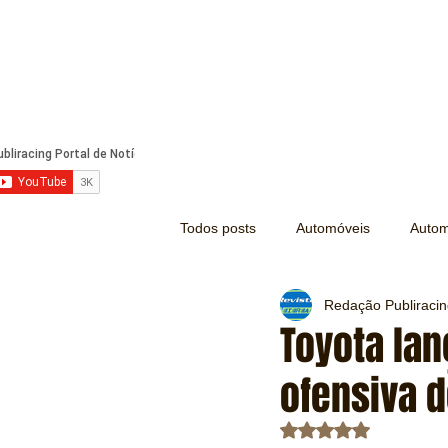
Todos posts
Automóveis
Autom
Redação Publiraci
Náutica
Turismo
Lazer
Toyota lan
ofensiva 
Mecânica e Peças
Segurança
Avaliado com NaN d