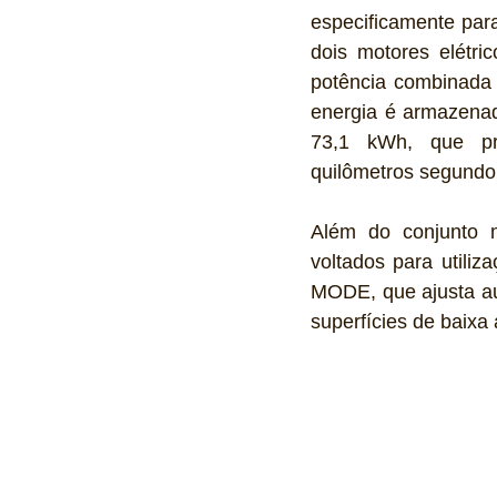
especificamente para
dois motores elétri
potência combinada 
energia é armazenad
73,1 kWh, que pr
quilômetros segundo
Além do conjunto m
voltados para utiliz
MODE, que ajusta aut
superfícies de baixa