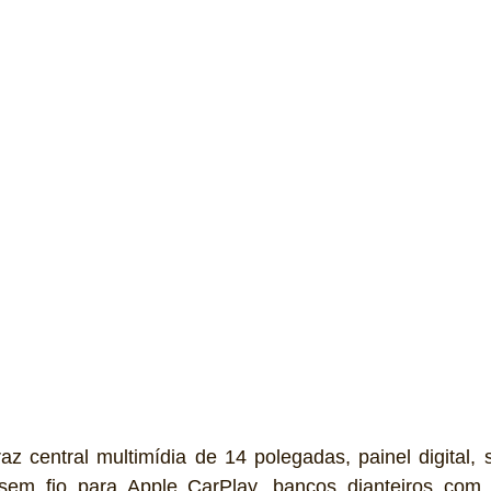
raz central multimídia de 14 polegadas, painel digital,
 sem fio para Apple CarPlay, bancos dianteiros com 