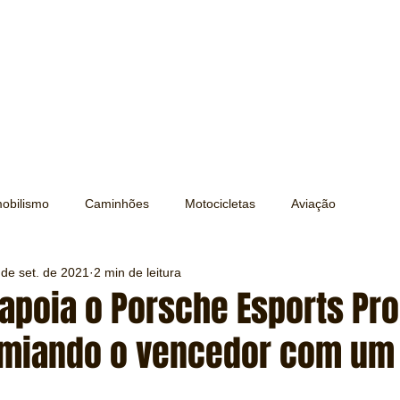
obilismo
Caminhões
Motocicletas
Aviação
 de set. de 2021
2 min de leitura
Transporte
Trens e Metrô
Mobilidade
Editorial
 apoia o Porsche Esports Pr
remiando o vencedor com um 
Testes e Comparativos
Máquinas e Equipamentos