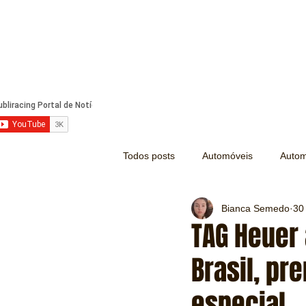
Todos posts
Automóveis
Autom
Bianca Semedo
30
Náutica
Turismo
Lazer
TAG Heuer
Brasil, p
Mecânica e Peças
Segurança
especial