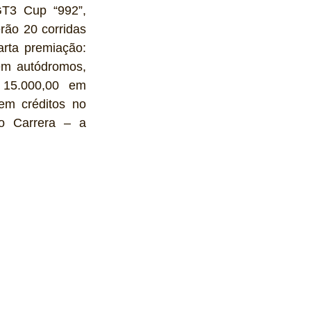
T3 Cup “992”, 
ão 20 corridas 
rta premiação: 
m autódromos, 
 15.000,00 em 
m créditos no 
o Carrera – a 