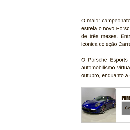
O maior campeonato d
estreia o novo Porsc
de três meses. Ent
icônica coleção Carr
O Porsche Esports 
automobilismo virtua
outubro, enquanto a 
PORS
Co