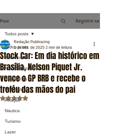
Registre-se
Post
Todos posts
Redação Publiracing
Todos posts
1 de dez. de 2025
2 min de leitura
Stock Car: Em dia histórico em
Automóveis
Brasília, Nelson Piquet Jr.
Automobilismo
vence o GP BRB e recebe o
Caminhões
troféu das mãos do pai
Motocicletas
Avaliado com NaN de 5 estrelas.
Aviação
Náutica
Turismo
Lazer