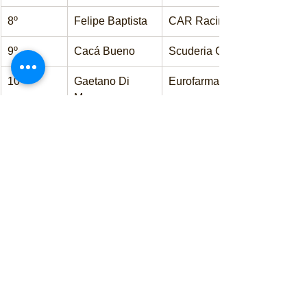
8º
Felipe Baptista
CAR Racing KTF – Mitsubish
9º
Cacá Bueno
Scuderia Chiarelli – Chevrol
10º
Gaetano Di 
Eurofarma RC – Mitsubishi 
Mauro
Classificação do Campeonato – após 
11 etapas (com descartes)
Posição
Piloto
1º
Felipe Fraga
2º
Gaetano Di Mauro
3º
Nelson Piquet Jr.