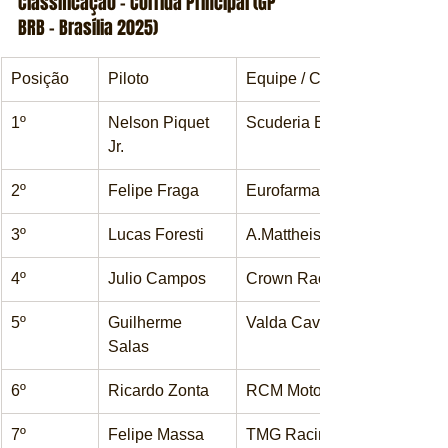
Classificação – Corrida Principal (GP 
BRB – Brasília 2025)
Posição
Piloto
Equipe / Carro
1º
Nelson Piquet 
Scuderia Bandeiras – Mitsub
Jr.
2º
Felipe Fraga
Eurofarma RC – Mitsubishi 
3º
Lucas Foresti
A.Mattheis Vogel – Chevrole
4º
Julio Campos
Crown Racing – Toyota Coro
5º
Guilherme 
Valda Cavaleiro Sports – Ch
Salas
6º
Ricardo Zonta
RCM Motorsport – Mitsubish
7º
Felipe Massa
TMG Racing – Chevrolet Tra