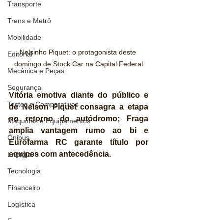
Transporte
Trens e Metrô
Mobilidade
Nelsinho Piquet: o protagonista deste 
Editorial
domingo de Stock Car na Capital Federal
Mecânica e Peças
Segurança
Vitória emotiva diante do público e 
Testes e Comparativos
de Nelson Piquet consagra a etapa 
no retorno do autódromo; Fraga 
Máquinas e Equipamentos
amplia vantagem rumo ao bi e 
Ônibus
Eurofarma RC garante título por 
equipes com antecedência.
Energia
Tecnologia
Financeiro
Logística